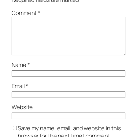
Comment
*
Name
*
Email
*
Website
Save my name, email, and website in this
browser for the next time I comment.