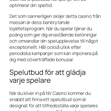
optimerar din speltid.
Det som sannerligen skiljer detta casino från
massan är dess banbrytande
lojalitetsprogram. När du spelar tjänar du
poäng som ger dig enastående belöningar
och omvandlar din spelupplevelse till något
exceptionellt. Håll också utkik efter
periodiska kampanjer som kan imponera på
dig med oöverträffade bonusar.
Spelutbud för att glädja
varje spelare
När du kliver in på NV Casino kommer du
snabbt att finna ett spelutbud som är
designat för att tillfredsställa varje spelares