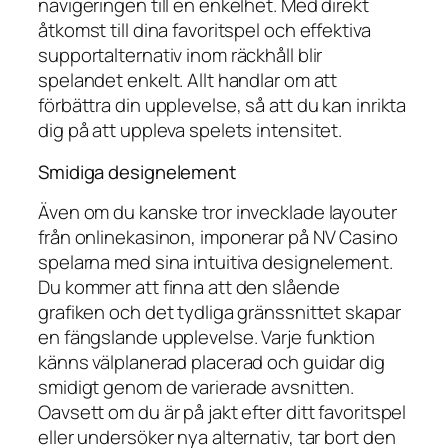
navigeringen till en enkelhet. Med direkt
åtkomst till dina favoritspel och effektiva
supportalternativ inom räckhåll blir
spelandet enkelt. Allt handlar om att
förbättra din upplevelse, så att du kan inrikta
dig på att uppleva spelets intensitet.
Smidiga designelement
Även om du kanske tror invecklade layouter
från onlinekasinon, imponerar på NV Casino
spelarna med sina intuitiva designelement.
Du kommer att finna att den slående
grafiken och det tydliga gränssnittet skapar
en fängslande upplevelse. Varje funktion
känns välplanerad placerad och guidar dig
smidigt genom de varierade avsnitten.
Oavsett om du är på jakt efter ditt favoritspel
eller undersöker nya alternativ, tar bort den