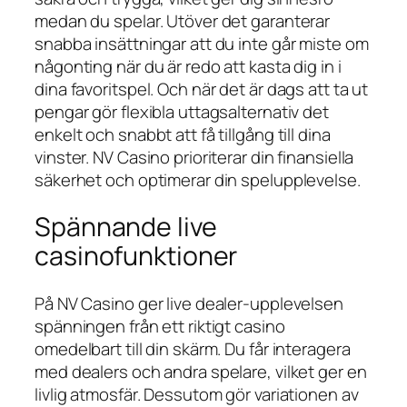
medan du spelar. Utöver det garanterar
snabba insättningar att du inte går miste om
någonting när du är redo att kasta dig in i
dina favoritspel. Och när det är dags att ta ut
pengar gör flexibla uttagsalternativ det
enkelt och snabbt att få tillgång till dina
vinster. NV Casino prioriterar din finansiella
säkerhet och optimerar din spelupplevelse.
Spännande live
casinofunktioner
På NV Casino ger live dealer-upplevelsen
spänningen från ett riktigt casino
omedelbart till din skärm. Du får interagera
med dealers och andra spelare, vilket ger en
livlig atmosfär. Dessutom gör variationen av