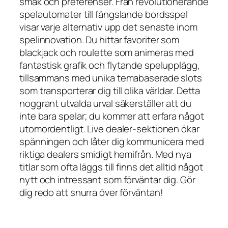
smak och preferenser. Från revolutionerande
spelautomater till fängslande bordsspel
visar varje alternativ upp det senaste inom
spelinnovation. Du hittar favoriter som
blackjack och roulette som animeras med
fantastisk grafik och flytande spelupplägg,
tillsammans med unika temabaserade slots
som transporterar dig till olika världar. Detta
noggrant utvalda urval säkerställer att du
inte bara spelar; du kommer att erfara något
utomordentligt. Live dealer-sektionen ökar
spänningen och låter dig kommunicera med
riktiga dealers smidigt hemifrån. Med nya
titlar som ofta läggs till finns det alltid något
nytt och intressant som förväntar dig. Gör
dig redo att snurra över förväntan!