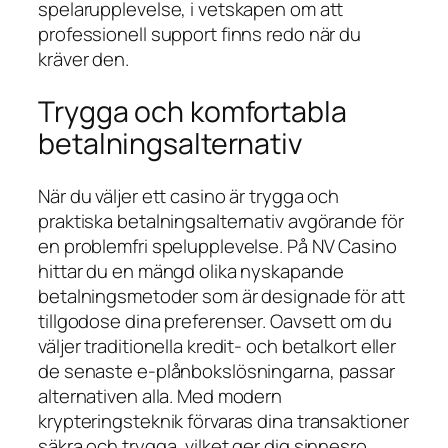
spelarupplevelse, i vetskapen om att
professionell support finns redo när du
kräver den.
Trygga och komfortabla
betalningsalternativ
När du väljer ett casino är trygga och
praktiska betalningsalternativ avgörande för
en problemfri spelupplevelse. På NV Casino
hittar du en mängd olika nyskapande
betalningsmetoder som är designade för att
tillgodose dina preferenser. Oavsett om du
väljer traditionella kredit- och betalkort eller
de senaste e-plånbokslösningarna, passar
alternativen alla. Med modern
krypteringsteknik förvaras dina transaktioner
säkra och trygga, vilket ger dig sinnesro