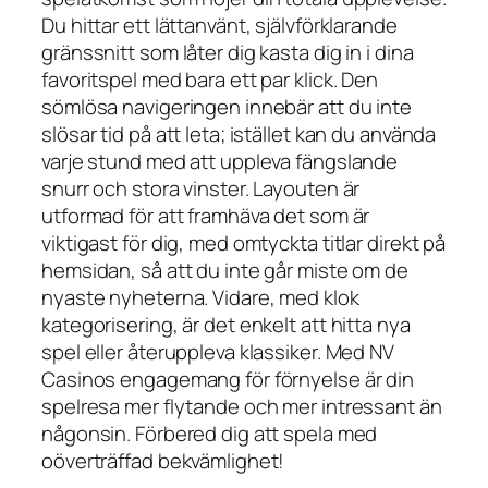
Du hittar ett lättanvänt, självförklarande
gränssnitt som låter dig kasta dig in i dina
favoritspel med bara ett par klick. Den
sömlösa navigeringen innebär att du inte
slösar tid på att leta; istället kan du använda
varje stund med att uppleva fängslande
snurr och stora vinster. Layouten är
utformad för att framhäva det som är
viktigast för dig, med omtyckta titlar direkt på
hemsidan, så att du inte går miste om de
nyaste nyheterna. Vidare, med klok
kategorisering, är det enkelt att hitta nya
spel eller återuppleva klassiker. Med NV
Casinos engagemang för förnyelse är din
spelresa mer flytande och mer intressant än
någonsin. Förbered dig att spela med
oöverträffad bekvämlighet!