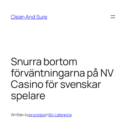
Skip
to
Clean And Sure
content
Snurra bortom
förväntningarna på NV
Casino för svenskar
spelare
Written by
procesos
in
Sin categoría