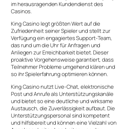
im herausragenden Kundendienst des
Casinos.
King Casino legt größten Wert auf die
Zufriedenheit seiner Spieler und stellt zur
Verfügung ein engagiertes Support-Team,
das rund um die Uhr für Anfragen und
Anliegen zur Erreichbarkeit bietet. Dieser
proaktive Vorgehensweise garantiert, dass
Teilnehmer Probleme umgehend klären und
so ihr Spielerfahrung optimieren können.
King Casino nutzt Live-Chat, elektronische
Post und Anrufe als Unterstützungskanäle
und bietet so eine deutliche und wirksame
Austausch, die Zuverlässigkeit aufbaut. Die
Unterstützungspersonal sind kompetent
und hilfsbereit und können eine Vielzahl von