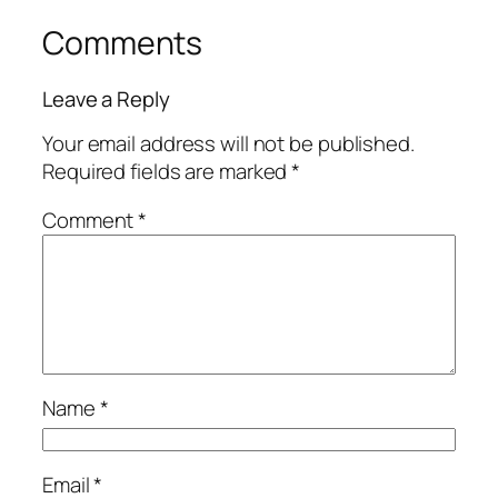
Comments
Leave a Reply
Your email address will not be published.
Required fields are marked
*
Comment
*
Name
*
Email
*