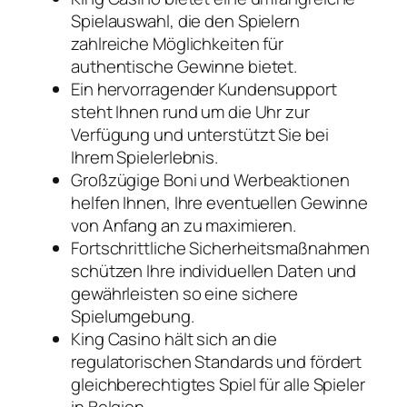
Spielauswahl, die den Spielern
zahlreiche Möglichkeiten für
authentische Gewinne bietet.
Ein hervorragender Kundensupport
steht Ihnen rund um die Uhr zur
Verfügung und unterstützt Sie bei
Ihrem Spielerlebnis.
Großzügige Boni und Werbeaktionen
helfen Ihnen, Ihre eventuellen Gewinne
von Anfang an zu maximieren.
Fortschrittliche Sicherheitsmaßnahmen
schützen Ihre individuellen Daten und
gewährleisten so eine sichere
Spielumgebung.
King Casino hält sich an die
regulatorischen Standards und fördert
gleichberechtigtes Spiel für alle Spieler