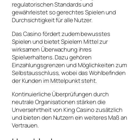
regulatorischen Standards und
gewährleistet so gerechtes Spielen und
Durchsichtigkeit für alle Nutzer.
Das Casino fördert zudem bewusstes
Spielen und bietet Spielern Mittel zur
wirksamen Überwachung ihres
Spielverhaltens. Dazu gehören
Einzahlungsgrenzen und Möglichkeiten zum
Selbstausschluss, wobei das Wohlbefinden
der Kunden im Mittelpunkt steht.
Kontinuierliche Überprüfungen durch
neutrale Organisationen stärken die
Unversehrtheit von King Casino zusätzlich
und bieten den Nutzern ein weiteres Maß an
Vertrauen.