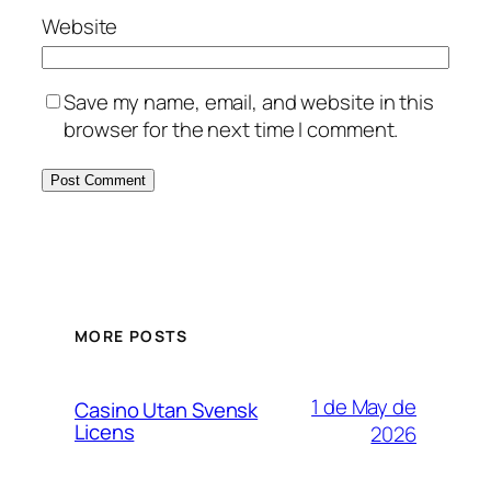
Website
Save my name, email, and website in this
browser for the next time I comment.
MORE POSTS
1 de May de
Casino Utan Svensk
Licens
2026