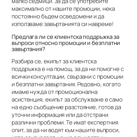
малко седмици. За да се употребите
максимално от нашите промоции, нека
постоянно бъдем осведомени и да
използваме завъртанията си навреме!
Предлага ли се клиентска поддръжка за
въпроси относно промоции и безплатни
завъртания?
Разбира се, екипът за клиентска
поддръжка е на помощ, за да ни помогне с
всички консултации, свързани с промоции
и безплатни завъртания. Редовно, когато
имаме нужда от промоционална
асистенция, екипът за обслужване е само
на едно съобщение разстояние, готов да
уточни информация или да отстрани
различни проблеми. Те имат експертния
опит, за да ни водят към нашите въпроси,