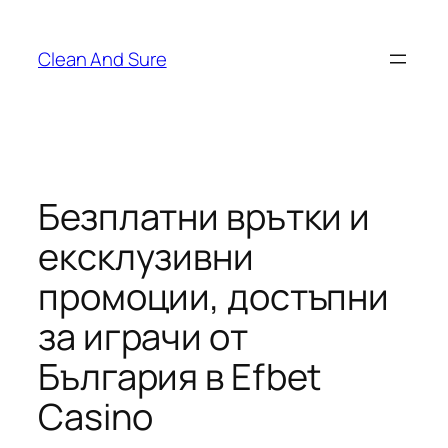
Skip
to
Clean And Sure
content
Безплатни врътки и
ексклузивни
промоции, достъпни
за играчи от
България в Efbet
Casino