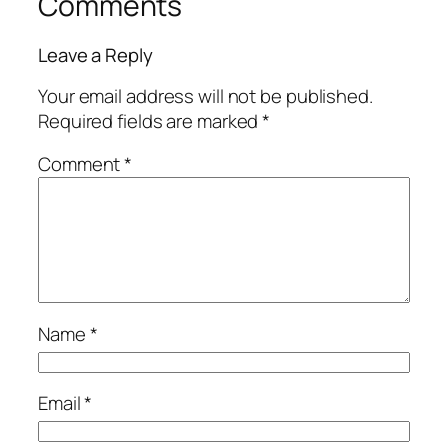
Comments
Leave a Reply
Your email address will not be published.
Required fields are marked
*
Comment
*
Name
*
Email
*