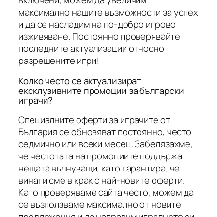
включени, можем да увеличим
максимално нашите възможности за успех
и да се насладим на по-добро игрово
изживяване. Постоянно проверявайте
последните актуализации относно
разрешените игри!
Колко често се актуализират
ексклузивните промоции за български
играчи?
Специалните оферти за играчите от
България се обновяват постоянно, често
седмично или всеки месец. Забелязахме,
че честотата на промоциите поддържа
нещата вълнуващи, като гарантира, че
винаги сме в крак с най-новите оферти.
Като проверяваме сайта често, можем да
се възползваме максимално от новите
предложения и да направим игралното си