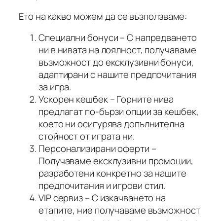
Ето на какво можем да се възползваме:
Специални бонуси – С напредването
ни в нивата на лоялност, получаваме
възможност до ексклузивни бонуси,
адаптирани с нашите предпочитания
за игра.
Ускорен кешбек – Горните нива
предлагат по-бързи опции за кешбек,
което ни осигурява допълнителна
стойност от играта ни.
Персонализирани оферти –
Получаваме ексклузивни промоции,
разработени конкретно за нашите
предпочитания и игрови стил.
VIP сервиз – С изкачването на
етапите, ние получаваме възможност