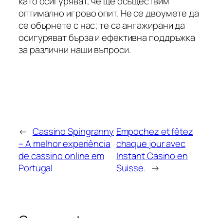
като осигуряват, че ще осъществим
оптимално игрово опит. Не се двоумете да
се обърнете с нас; те са ангажирани да
осигуряват бърза и ефективна поддръжка
за различни наши въпроси.
←
Cassino Spingranny
Empochez et fêtez
– A melhor experiência
chaque jour avec
de cassino online em
Instant Casino en
Portugal
Suisse.
→