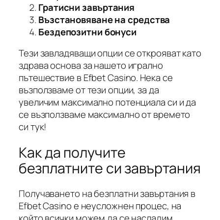
Гратисни завъртания
Възстановяване на средства
Бездепозитни бонуси
Тези завладяващи опции се открояват като
здрава основа за нашето игрално
пътешествие в Efbet Casino. Нека се
възползваме от тези опции, за да
увеличим максимално потенциала си и да
се възползваме максимално от времето
си тук!
Как да получите
безплатните си завъртания
Получаването на безплатни завъртания в
Efbet Casino е неусложнен процес, на
който всички можем да се насладим.