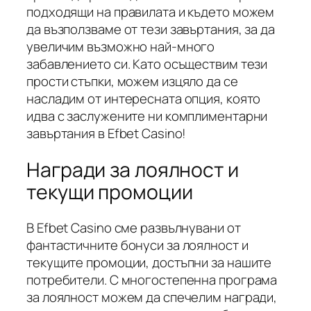
подходящи на правилата и където можем
да възползваме от тези завъртания, за да
увеличим възможно най-много
забавлението си. Като осъществим тези
прости стъпки, можем изцяло да се
насладим от интересната опция, която
идва с заслужените ни комплиментарни
завъртания в Efbet Casino!
Награди за лоялност и
текущи промоции
В Efbet Casino сме развълнувани от
фантастичните бонуси за лоялност и
текущите промоции, достъпни за нашите
потребители. С многостепенна програма
за лоялност можем да спечелим награди,