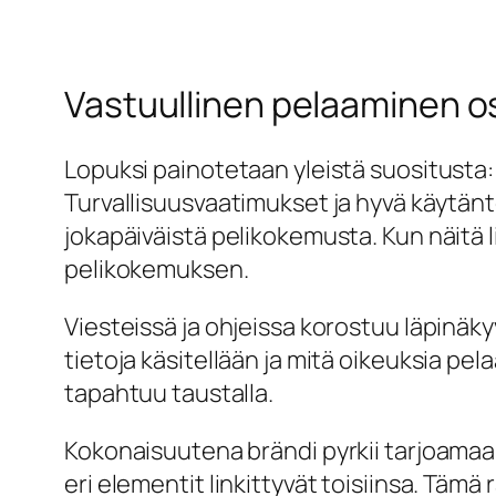
Vastuullinen pelaaminen os
Lopuksi painotetaan yleistä suositusta: a
Turvallisuusvaatimukset ja hyvä käytäntö
jokapäiväistä pelikokemusta. Kun näitä l
pelikokemuksen.
Viesteissä ja ohjeissa korostuu läpinäkyv
tietoja käsitellään ja mitä oikeuksia p
tapahtuu taustalla.
Kokonaisuutena brändi pyrkii tarjoamaa
eri elementit linkittyvät toisiinsa. Täm