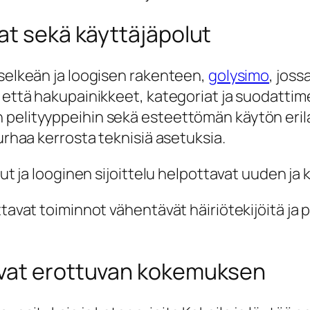
at sekä käyttäjäpolut
 selkeän ja loogisen rakenteen,
golysimo
, joss
, että hakupainikkeet, kategoriat ja suodattim
elityyppeihin sekä esteettömän käytön erilaisi
turhaa kerrosta teknisiä asetuksia.
lut ja looginen sijoittelu helpottavat uuden ja
ittavat toiminnot vähentävät häiriötekijöitä j
avat erottuvan kokemuksen