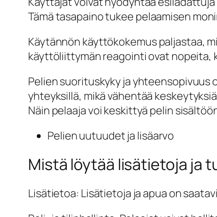
Käyttäjät voivat hyödyntää esiladattuja 
Tämä tasapaino tukee pelaamisen moni
Käytännön käyttökokemus paljastaa, mit
käyttöliittymän reagointi ovat nopeita,
Pelien suorituskyky ja yhteensopivuus ovat
yhteyksillä, mikä vähentää keskeytyksiä
Näin pelaaja voi keskittyä pelin sisältöö
Pelien uutuudet ja lisäarvo
Mistä löytää lisätietoja ja 
Lisätietoa: Lisätietoja ja apua on saatav