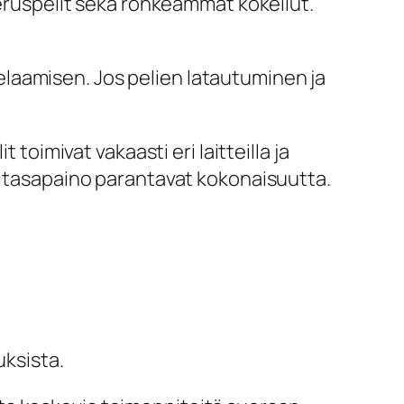
peruspelit sekä rohkeammat kokeilut.
laamisen. Jos pelien latautuminen ja
toimivat vakaasti eri laitteilla ja
en tasapaino parantavat kokonaisuutta.
uksista.