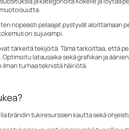
suosituksia ja kategorioita Kokeile ja löytää 
muotoisuutta.
en nopeasti pelaajat pystyvät aloittamaan pe
 kokemus on sujuvampi.
 tärkeitä tekijöitä. Tämä tarkoittaa, että pelit 
. Optimoitu latausaika sekä grafiikan ja ääni
n ilman turhaa teknistä häiriötä.
tukea?
illa brändin tukiresurssien kautta sekä ohjeist