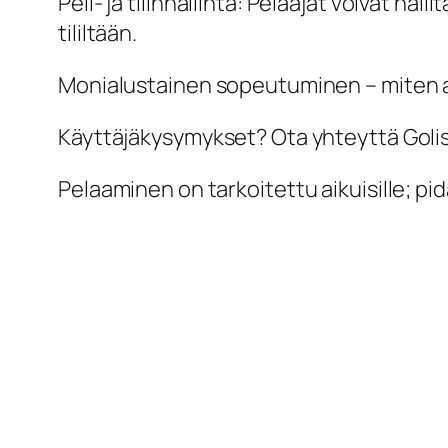
Peli- ja tilinhallinta: Pelaajat voivat h
tililtään.
Monialustainen sopeutuminen – miten a
Käyttäjäkysymykset? Ota yhteyttä Golisi
Pelaaminen on tarkoitettu aikuisille; pid