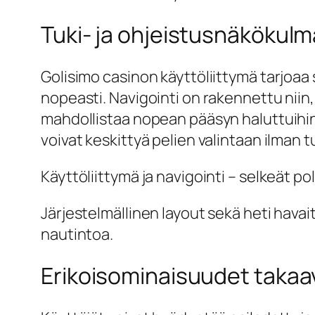
Tuki- ja ohjeistusnäkökulm
Golisimo casinon käyttöliittymä tarjoaa
nopeasti. Navigointi on rakennettu niin
mahdollistaa nopean pääsyn haluttuihin p
voivat keskittyä pelien valintaan ilman 
Käyttöliittymä ja navigointi – selkeät po
Järjestelmällinen layout sekä heti hava
nautintoa.
Erikoisominaisuudet taka