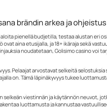
ana brändin arkea ja ohjeistus
loita pienellä budjetilla, testaa alustan eri osi
 ovat aina etusijalla, ja 18+ ikäraja sekä vast
injauksia noudatetaan, Golisimo casino voi tar
yys. Pelaajat arvostavat selkeitä selostuksia s
elaajalla on. Tämä läpinäkyvyys tukee luottamu
n selkeän viestinnän ja käytännön neuvot, jo
ä rakentaa luottamusta ja kannustaa vastuulli