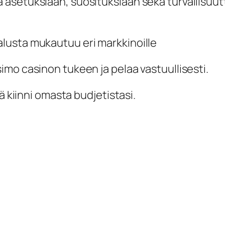
allita asetuksiaan, suosituksiaan sekä turvallis
lusta mukautuu eri markkinoille
mo casinon tukeen ja pelaa vastuullisesti.
ä kiinni omasta budjetistasi.