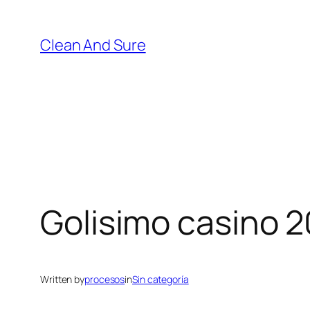
Skip
to
Clean And Sure
content
Golisimo casino 20
Written by
procesos
in
Sin categoría