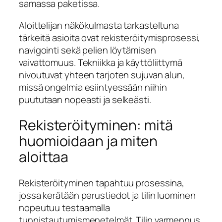
samassa paketissa.
Aloittelijan näkökulmasta tarkasteltuna
tärkeitä asioita ovat rekisteröitymisprosessi,
navigointi sekä pelien löytämisen
vaivattomuus. Tekniikka ja käyttöliittymä
nivoutuvat yhteen tarjoten sujuvan alun,
missä ongelmia esiintyessään niihin
puututaan nopeasti ja selkeästi.
Rekisteröityminen: mitä
huomioidaan ja miten
aloittaa
Rekisteröityminen tapahtuu prosessina,
jossa kerätään perustiedot ja tilin luominen
nopeutuu testaamalla
tunnistautumismenetelmät. Tilin varmennus