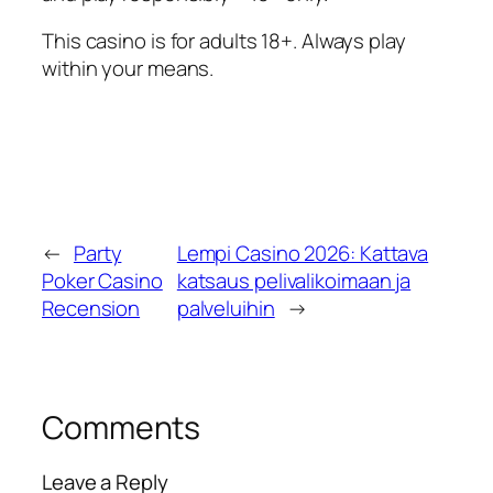
This casino is for adults 18+. Always play
within your means.
←
Party
Lempi Casino 2026: Kattava
Poker Casino
katsaus pelivalikoimaan ja
Recension
palveluihin
→
Comments
Leave a Reply