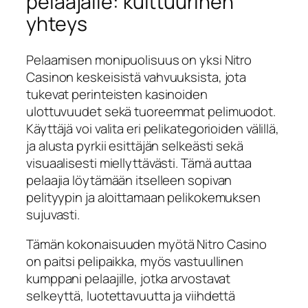
pelaajalle: kulttuurinen
yhteys
Pelaamisen monipuolisuus on yksi Nitro
Casinon keskeisistä vahvuuksista, jota
tukevat perinteisten kasinoiden
ulottuvuudet sekä tuoreemmat pelimuodot.
Käyttäjä voi valita eri pelikategorioiden välillä,
ja alusta pyrkii esittäjän selkeästi sekä
visuaalisesti miellyttävästi. Tämä auttaa
pelaajia löytämään itselleen sopivan
pelityypin ja aloittamaan pelikokemuksen
sujuvasti.
Tämän kokonaisuuden myötä Nitro Casino
on paitsi pelipaikka, myös vastuullinen
kumppani pelaajille, jotka arvostavat
selkeyttä, luotettavuutta ja viihdettä