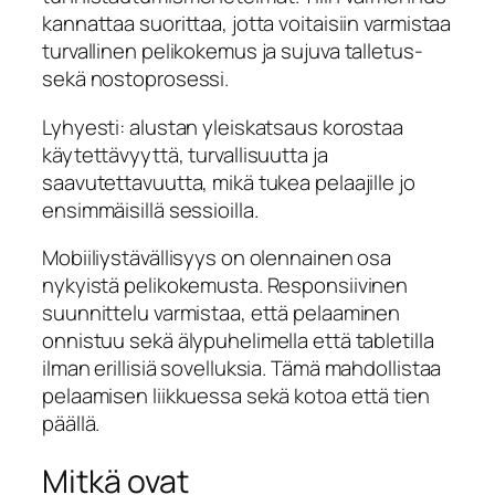
kannattaa suorittaa, jotta voitaisiin varmistaa
turvallinen pelikokemus ja sujuva talletus-
sekä nostoprosessi.
Lyhyesti: alustan yleiskatsaus korostaa
käytettävyyttä, turvallisuutta ja
saavutettavuutta, mikä tukea pelaajille jo
ensimmäisillä sessioilla.
Mobiiliystävällisyys on olennainen osa
nykyistä pelikokemusta. Responsiivinen
suunnittelu varmistaa, että pelaaminen
onnistuu sekä älypuhelimella että tabletilla
ilman erillisiä sovelluksia. Tämä mahdollistaa
pelaamisen liikkuessa sekä kotoa että tien
päällä.
Mitkä ovat