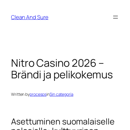
Skip
to
Clean And Sure
content
Nitro Casino 2026 –
Brändi ja pelikokemus
Written by
procesos
in
Sin categoría
Asettuminen suomalaiselle