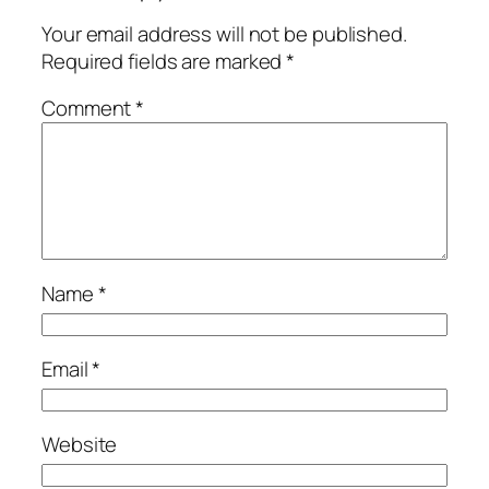
Your email address will not be published.
Required fields are marked
*
Comment
*
Name
*
Email
*
Website