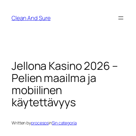
Skip
to
Clean And Sure
content
Jellona Kasino 2026 –
Pelien maailma ja
mobiilinen
käytettävyys
Written by
procesos
in
Sin categoría