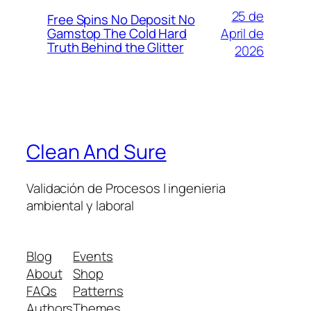
25 de
Free Spins No Deposit No
April de
Gamstop The Cold Hard
Truth Behind the Glitter
2026
Clean And Sure
Validación de Procesos | ingenieria
ambiental y laboral
Blog
Events
About
Shop
FAQs
Patterns
Authors
Themes