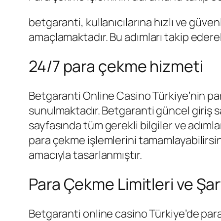
betgaranti, kullanıcılarına hızlı ve güv
amaçlamaktadır. Bu adımları takip edere
24/7 para çekme hizmeti
Betgaranti Online Casino Türkiye’nin par
sunulmaktadır. Betgaranti güncel giriş s
sayfasında tüm gerekli bilgiler ve adımlar
para çekme işlemlerini tamamlayabilirsin
amacıyla tasarlanmıştır.
Para Çekme Limitleri ve Şar
Betgaranti online casino Türkiye’de para 