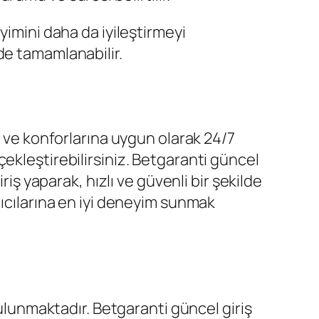
yimini daha da iyileştirmeyi
de tamamlanabilir.
a ve konforlarına uygun olarak 24/7
ekleştirebilirsiniz. Betgaranti güncel
iş yaparak, hızlı ve güvenli bir şekilde
nıcılarına en iyi deneyim sunmak
bulunmaktadır. Betgaranti güncel giriş