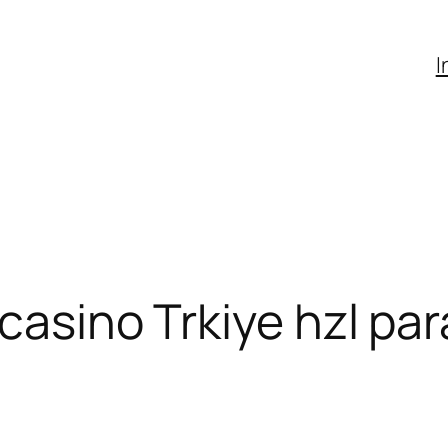
I
 casino Trkiye hzl pa