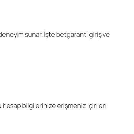
 deneyim sunar. İşte betgaranti giriş ve
hesap bilgilerinize erişmeniz için en