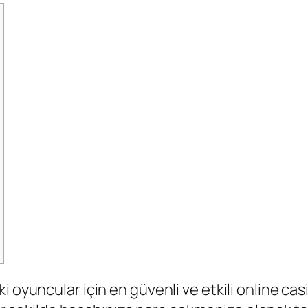
i oyuncular için en güvenli ve etkili online cas