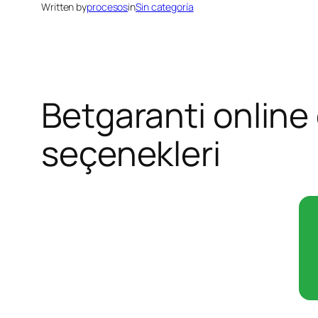
Written by
procesos
in
Sin categoría
Betgaranti online 
seçenekleri