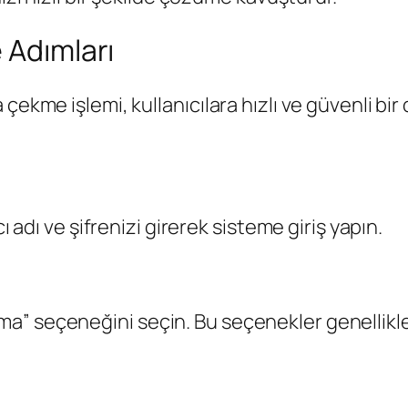
 Adımları
çekme işlemi, kullanıcılara hızlı ve güvenli bir
ı adı ve şifrenizi girerek sisteme giriş yapın.
” seçeneğini seçin. Bu seçenekler genellikle 