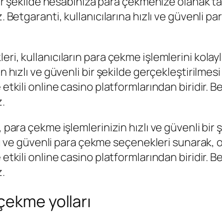
 bir şekilde hesabınıza para çekmenize olanak ta
z. Betgaranti, kullanıcılarına hızlı ve güvenli
ri, kullanıcıların para çekme işlemlerini kolayl
n hızlı ve güvenli bir şekilde gerçekleştirilmesi
 etkili online casino platformlarından biridir. 
z.
, para çekme işlemlerinizin hızlı ve güvenli bir 
zlı ve güvenli para çekme seçenekleri sunarak, o
 etkili online casino platformlarından biridir. 
z.
çekme yolları