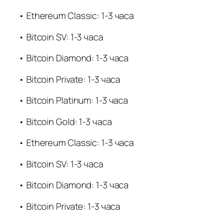
• Ethereum Classic: 1-3 часа
• Bitcoin SV: 1-3 часа
• Bitcoin Diamond: 1-3 часа
• Bitcoin Private: 1-3 часа
• Bitcoin Platinum: 1-3 часа
• Bitcoin Gold: 1-3 часа
• Ethereum Classic: 1-3 часа
• Bitcoin SV: 1-3 часа
• Bitcoin Diamond: 1-3 часа
• Bitcoin Private: 1-3 часа