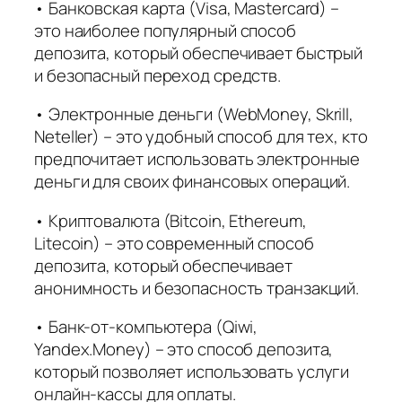
• Банковская карта (Visa, Mastercard) –
это наиболее популярный способ
депозита, который обеспечивает быстрый
и безопасный переход средств.
• Электронные деньги (WebMoney, Skrill,
Neteller) – это удобный способ для тех, кто
предпочитает использовать электронные
деньги для своих финансовых операций.
• Криптовалюта (Bitcoin, Ethereum,
Litecoin) – это современный способ
депозита, который обеспечивает
анонимность и безопасность транзакций.
• Банк-от-компьютера (Qiwi,
Yandex.Money) – это способ депозита,
который позволяет использовать услуги
онлайн-кассы для оплаты.