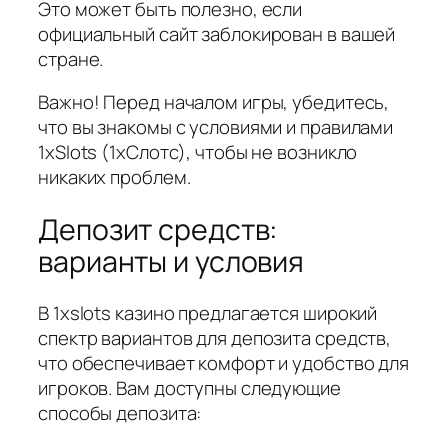
Это может быть полезно, если
официальный сайт заблокирован в вашей
стране.
Важно! Перед началом игры, убедитесь,
что вы знакомы с условиями и правилами
1xSlots (1хСлотс), чтобы не возникло
никаких проблем.
Депозит средств:
варианты и условия
В 1xslots казино предлагается широкий
спектр вариантов для депозита средств,
что обеспечивает комфорт и удобство для
игроков. Вам доступны следующие
способы депозита: