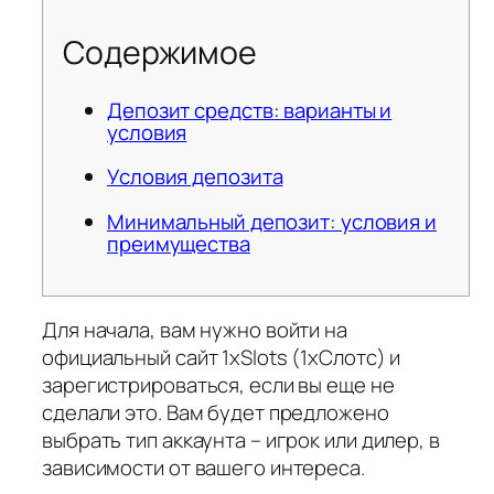
Содержимое
Депозит средств: варианты и
условия
Условия депозита
Минимальный депозит: условия и
преимущества
Для начала, вам нужно войти на
официальный сайт 1xSlots (1хСлотс) и
зарегистрироваться, если вы еще не
сделали это. Вам будет предложено
выбрать тип аккаунта – игрок или дилер, в
зависимости от вашего интереса.