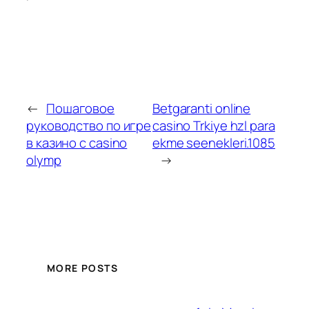
←
Пошаговое
Betgaranti online
руководство по игре
casino Trkiye hzl para
в казино с casino
ekme seenekleri.1085
olymp
→
MORE POSTS