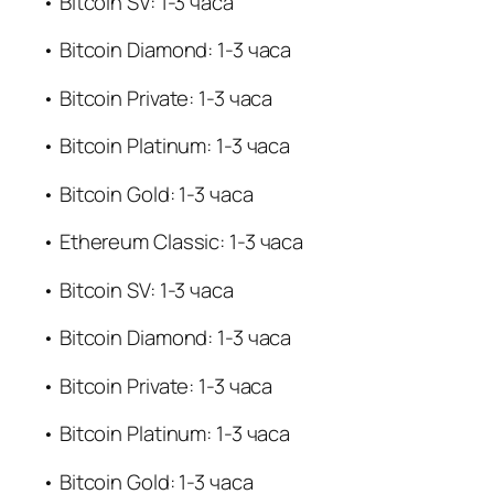
• Bitcoin SV: 1-3 часа
• Bitcoin Diamond: 1-3 часа
• Bitcoin Private: 1-3 часа
• Bitcoin Platinum: 1-3 часа
• Bitcoin Gold: 1-3 часа
• Ethereum Classic: 1-3 часа
• Bitcoin SV: 1-3 часа
• Bitcoin Diamond: 1-3 часа
• Bitcoin Private: 1-3 часа
• Bitcoin Platinum: 1-3 часа
• Bitcoin Gold: 1-3 часа