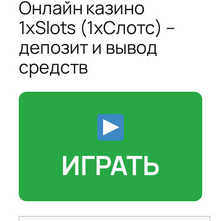
Онлайн казино
1xSlots (1хСлотс) –
депозит и вывод
средств
ИГРАТЬ