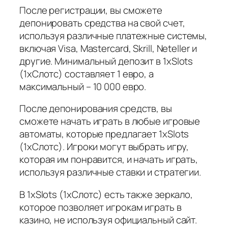
После регистрации, вы сможете
депонировать средства на свой счет,
используя различные платежные системы,
включая Visa, Mastercard, Skrill, Neteller и
другие. Минимальный депозит в 1xSlots
(1хСлотс) составляет 1 евро, а
максимальный – 10 000 евро.
После депонирования средств, вы
сможете начать играть в любые игровые
автоматы, которые предлагает 1xSlots
(1хСлотс). Игроки могут выбрать игру,
которая им понравится, и начать играть,
используя различные ставки и стратегии.
В 1xSlots (1хСлотс) есть также зеркало,
которое позволяет игрокам играть в
казино, не используя официальный сайт.