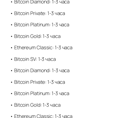
• Bitcoin Diamond: 1-3 часа
• Bitcoin Private: 1-3 часа
• Bitcoin Platinum: 1-3 часа
• Bitcoin Gold: 1-3 часа
• Ethereum Classic: 1-3 часа
• Bitcoin SV: 1-3 часа
• Bitcoin Diamond: 1-3 часа
• Bitcoin Private: 1-3 часа
• Bitcoin Platinum: 1-3 часа
• Bitcoin Gold: 1-3 часа
• Ethereum Classic: 1-3 часа