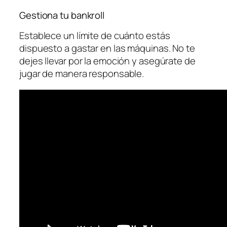
Gestiona tu bankroll
Establece un límite de cuánto estás
dispuesto a gastar en las máquinas. No te
dejes llevar por la emoción y asegúrate de
jugar de manera responsable.