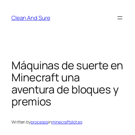
Skip
to
Clean And Sure
content
Máquinas de suerte en
Minecraft una
aventura de bloques y
premios
Written by
procesos
in
minecraftslot.es