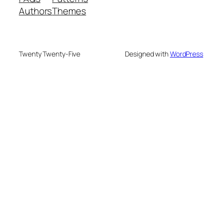
Authors
Themes
Twenty Twenty-Five
Designed with
WordPress