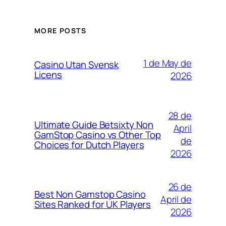
MORE POSTS
1 de May de
Casino Utan Svensk
Licens
2026
28 de
Ultimate Guide Betsixty Non
April
GamStop Casino vs Other Top
de
Choices for Dutch Players
2026
26 de
Best Non Gamstop Casino
April de
Sites Ranked for UK Players
2026