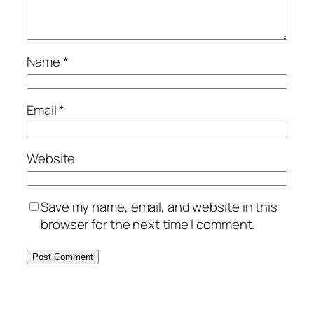
Name
*
Email
*
Website
Save my name, email, and website in this
browser for the next time I comment.