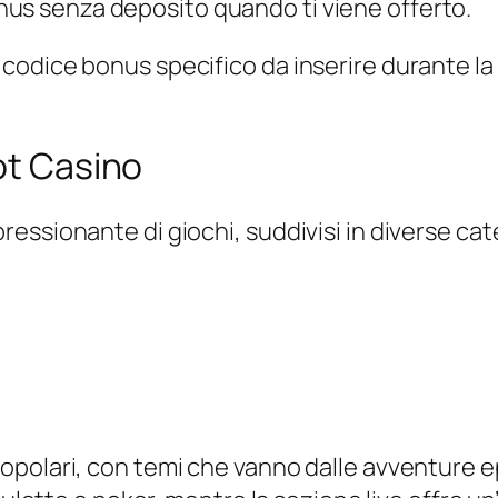
nus senza deposito quando ti viene offerto.
odice bonus specifico da inserire durante la r
ot Casino
essionante di giochi, suddivisi in diverse cat
olari, con temi che vanno dalle avventure epich