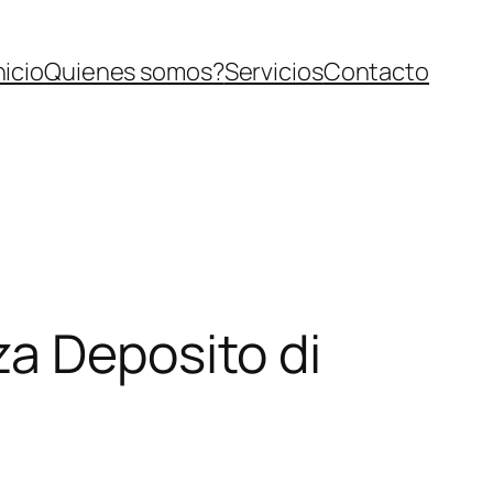
nicio
Quienes somos?
Servicios
Contacto
a Deposito di