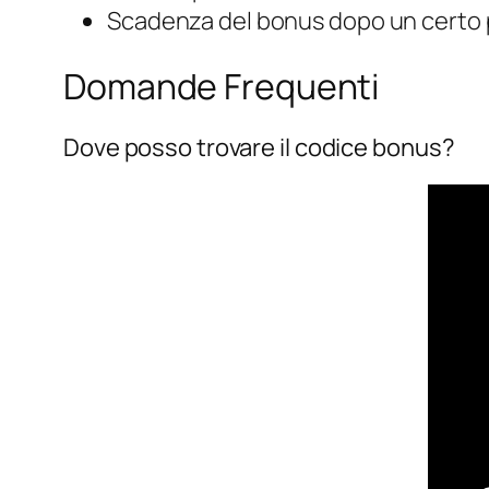
Scadenza del bonus dopo un certo 
Domande Frequenti
Dove posso trovare il codice bonus?