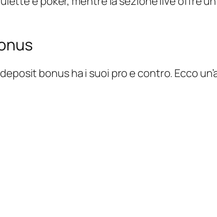
roulette e poker, mentre la sezione live offre 
Bonus
 deposit bonus
ha i suoi pro e contro. Ecco un’a