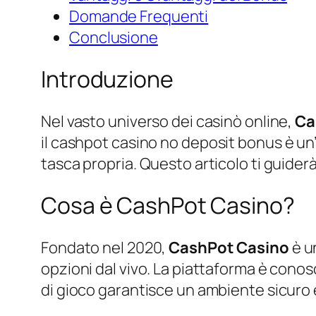
Domande Frequenti
Conclusione
Introduzione
Nel vasto universo dei casinò online,
Ca
il
cashpot casino no deposit bonus
è un’
tasca propria. Questo articolo ti guider
Cosa è CashPot Casino?
Fondato nel 2020,
CashPot Casino
è un
opzioni dal vivo. La piattaforma è conosc
di gioco garantisce un ambiente sicuro e