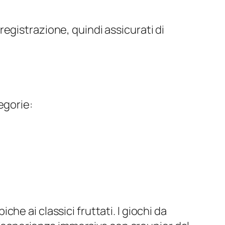
egistrazione, quindi assicurati di
egorie:
e ai classici fruttati. I giochi da