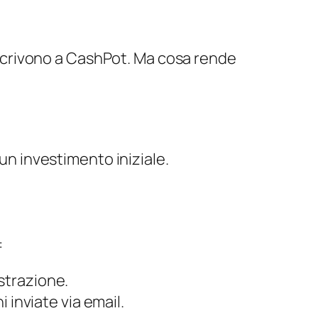
i iscrivono a CashPot. Ma cosa rende
un investimento iniziale.
:
strazione.
 inviate via email.