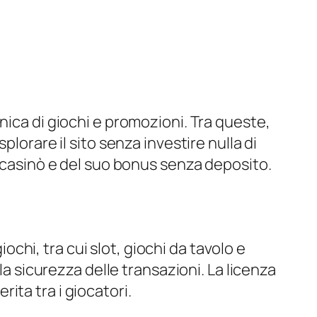
unica di giochi e promozioni. Tra queste,
plorare il sito senza investire nulla di
o casinò e del suo bonus senza deposito.
chi, tra cui slot, giochi da tavolo e
la sicurezza delle transazioni. La licenza
ita tra i giocatori.