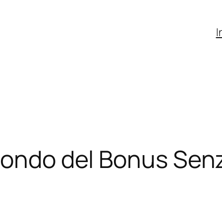
I
Mondo del Bonus Senz