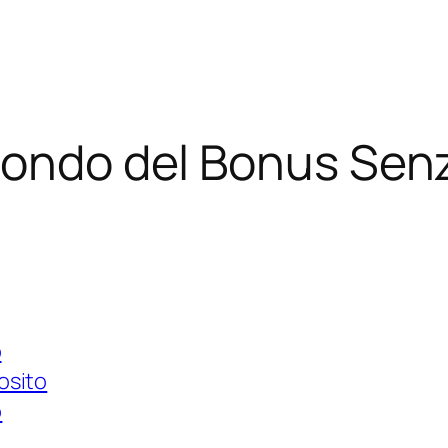
Mondo del Bonus Senz
o
osito
o