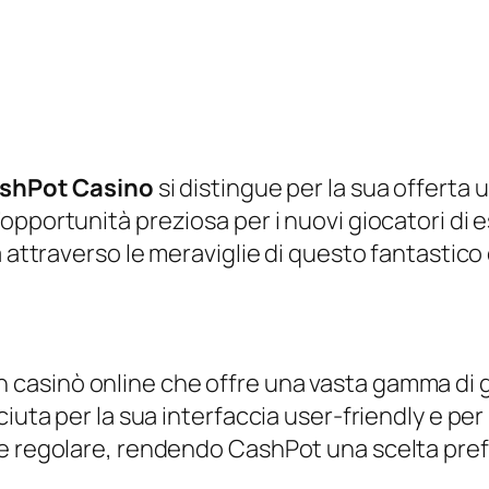
shPot Casino
si distingue per la sua offerta 
opportunità preziosa per i nuovi giocatori di es
à attraverso le meraviglie di questo fantastic
 casinò online che offre una vasta gamma di gio
iuta per la sua interfaccia user-friendly e per 
 regolare, rendendo CashPot una scelta prefer