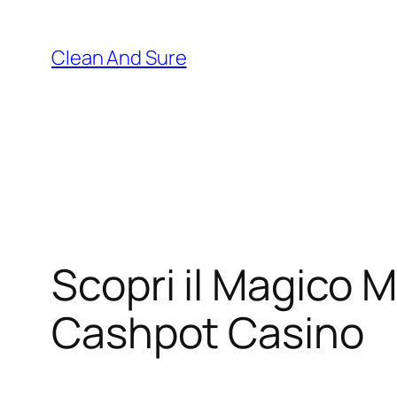
Skip
to
Clean And Sure
content
Scopri il Magico 
Cashpot Casino