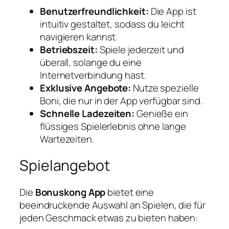
Benutzerfreundlichkeit:
Die App ist
intuitiv gestaltet, sodass du leicht
navigieren kannst.
Betriebszeit:
Spiele jederzeit und
überall, solange du eine
Internetverbindung hast.
Exklusive Angebote:
Nutze spezielle
Boni, die nur in der App verfügbar sind.
Schnelle Ladezeiten:
Genieße ein
flüssiges Spielerlebnis ohne lange
Wartezeiten.
Spielangebot
Die
Bonuskong App
bietet eine
beeindruckende Auswahl an Spielen, die für
jeden Geschmack etwas zu bieten haben: