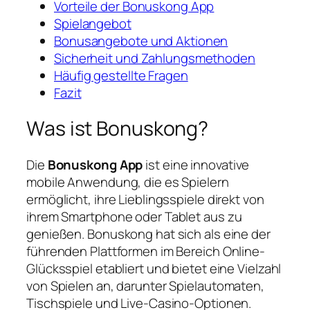
Vorteile der Bonuskong App
Spielangebot
Bonusangebote und Aktionen
Sicherheit und Zahlungsmethoden
Häufig gestellte Fragen
Fazit
Was ist Bonuskong?
Die
Bonuskong App
ist eine innovative
mobile Anwendung, die es Spielern
ermöglicht, ihre Lieblingsspiele direkt von
ihrem Smartphone oder Tablet aus zu
genießen. Bonuskong hat sich als eine der
führenden Plattformen im Bereich Online-
Glücksspiel etabliert und bietet eine Vielzahl
von Spielen an, darunter Spielautomaten,
Tischspiele und Live-Casino-Optionen.