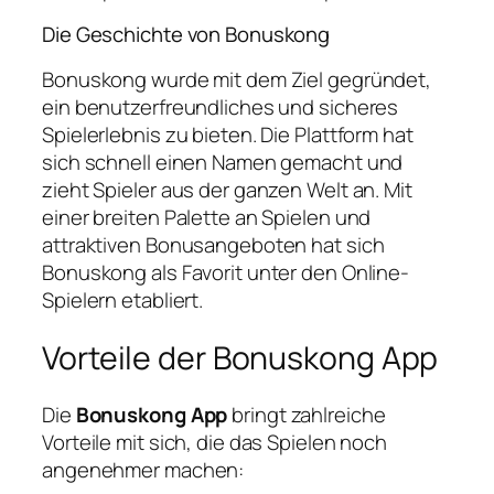
Die Geschichte von Bonuskong
Bonuskong wurde mit dem Ziel gegründet,
ein benutzerfreundliches und sicheres
Spielerlebnis zu bieten. Die Plattform hat
sich schnell einen Namen gemacht und
zieht Spieler aus der ganzen Welt an. Mit
einer breiten Palette an Spielen und
attraktiven Bonusangeboten hat sich
Bonuskong als Favorit unter den Online-
Spielern etabliert.
Vorteile der Bonuskong App
Die
Bonuskong App
bringt zahlreiche
Vorteile mit sich, die das Spielen noch
angenehmer machen: