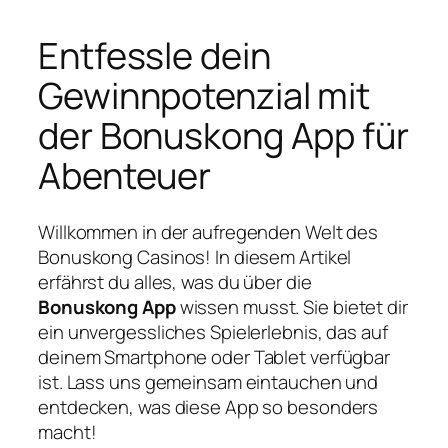
Entfessle dein
Gewinnpotenzial mit
der Bonuskong App für
Abenteuer
Willkommen in der aufregenden Welt des
Bonuskong Casinos! In diesem Artikel
erfährst du alles, was du über die
Bonuskong App
wissen musst. Sie bietet dir
ein unvergessliches Spielerlebnis, das auf
deinem Smartphone oder Tablet verfügbar
ist. Lass uns gemeinsam eintauchen und
entdecken, was diese App so besonders
macht!