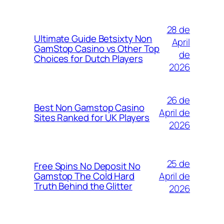
28 de
Ultimate Guide Betsixty Non
April
GamStop Casino vs Other Top
de
Choices for Dutch Players
2026
26 de
Best Non Gamstop Casino
April de
Sites Ranked for UK Players
2026
25 de
Free Spins No Deposit No
April de
Gamstop The Cold Hard
Truth Behind the Glitter
2026