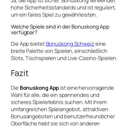
Ja, die App ist sicher. Bonuskong verwendet
hohe Sicherheitsstandards und ist reguliert,
um ein faires Spiel zu gewährleisten.
Welche Spiele sind in der Bonuskong App
verfügbar?
Die App bietet
Bonuskong Schweiz
eine
breite Palette von Spielen, einschließlich
Slots, Tischspielen und Live-Casino-Spielen.
Fazit
Die
Bonuskong App
ist eine hervorragende
Wahl für alle, die ein spannendes und
sicheres Spielerlebnis suchen. Mit ihrem
umfangreichen Spielangebot, attraktiven
Bonusangeboten und benutzerfreundlicher
Oberfläche hebt sie sich von anderen