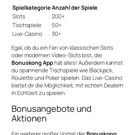
Spielkategorie
Anzahl der Spiele
Slots
200+
Tischspiele
50+
Live-Casino
30+
Egal, ob du ein Fan von klassischen Slots
oder modernen Video-Slots bist, die
Bonuskong App
hat alles! Außerdem kannst
du spannende Tischspiele wie Blackjack,
Roulette und Poker spielen. Das Live-Casino
bietet dir die Möglichkeit, mit echten Dealern
in Echtzeit zu spielen.
Bonusangebote und
Aktionen
Ein weiterer großer Vorteil der
Bonuskong