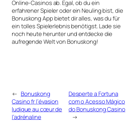
Online-Casinos ab. Egal, ob du ein
erfahrener Spieler oder ein Neuling bist, die
Bonuskong App bietet dir alles, was du für
ein tolles Spielerlebnis benötigst. Lade sie
noch heute herunter und entdecke die
aufregende Welt von Bonuskong!
←
Bonuskong
Desperte a Fortuna
Casino fr l’évasion
com o Acesso Mágico
ludique au cœur de
do Bonuskong Casino
l’adrénaline
→