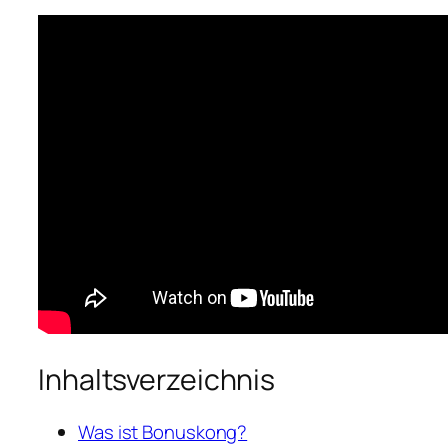
Inhaltsverzeichnis
Was ist Bonuskong?