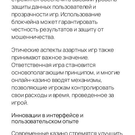
защиты данных пользователей и
прозрачности игр. Использование
блокчейна может гарантировать
честность результатов и защиту от
мошенничества.
Этические аспекты азартных игр также
принимают важное значение.
Ответственная игра становится
основополагающим принципом, и многие
онлайн-казино вводят механизмы,
позволяющие игрокам контролировать
свои расходы и время, проведенное за
игрой.
Инновации в интерфейсе и
пользовательском опыте
Современные казино стремятся улучшить