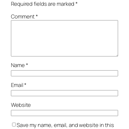
Required fields are marked
*
Comment
*
Name
*
Email
*
Website
Save my name, email, and website in this