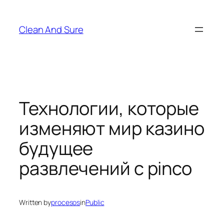
Skip
to
Clean And Sure
content
Технологии, которые
изменяют мир казино
будущее
развлечений с pinco
Written by
procesos
in
Public