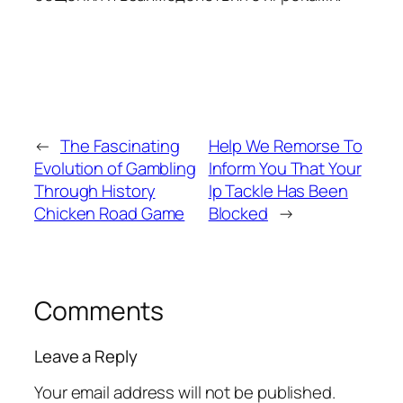
←
The Fascinating
Help We Remorse To
Evolution of Gambling
Inform You That Your
Through History
Ip Tackle Has Been
Chicken Road Game
Blocked
→
Comments
Leave a Reply
Your email address will not be published.