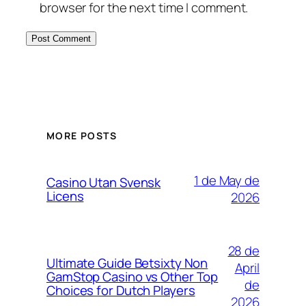
browser for the next time I comment.
MORE POSTS
1 de May de
Casino Utan Svensk
Licens
2026
28 de
Ultimate Guide Betsixty Non
April
GamStop Casino vs Other Top
de
Choices for Dutch Players
2026