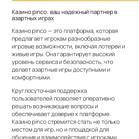
Казино pinco: ваш надежный партнер в
азартных играх
Казино pinco — это платформа, которая
предлагает игрокам разнообразные
игровые возможности, включая лотереи и
живые игры. Она гарантирует высокий
уровень сервиса и безопасность, что
делает азартные игры доступными и
комфортными.
Круглосуточная поддержка
пользователей позволяет оперативно
решать возникающие вопросы и
обеспечивает доверие к платформе.
Казино pinco стремится стать не только
местом для игр, но и площадкой для
общения и взаимодействия с игроками.