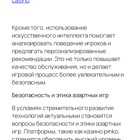
casino
.
Кроме того, использование
искусственного интеллекта помогает
анализировать поведение игроков и
предлагать персонализированные
рекомендации. Это не только повышает
качество обслуживания, но и делает
игровой процесс более увлекательным и
безопасным.
Безопасность и этика азартных игр
В условиях стремительного развития
технологий актуальными становятся
вопросы безопасности и этики азартных
игр. Платформы, такие как казино pinko,
стремятся обеспечить высокий уровень