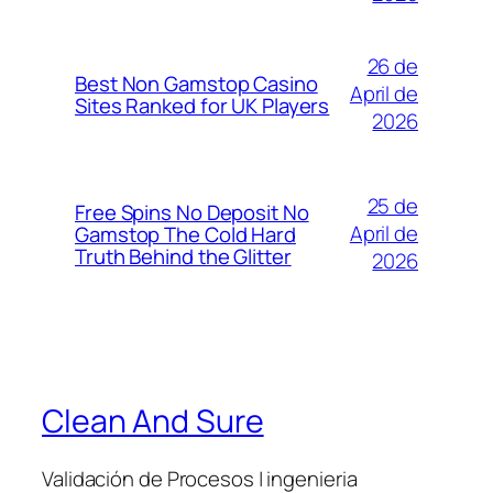
26 de
Best Non Gamstop Casino
April de
Sites Ranked for UK Players
2026
25 de
Free Spins No Deposit No
April de
Gamstop The Cold Hard
Truth Behind the Glitter
2026
Clean And Sure
Validación de Procesos | ingenieria