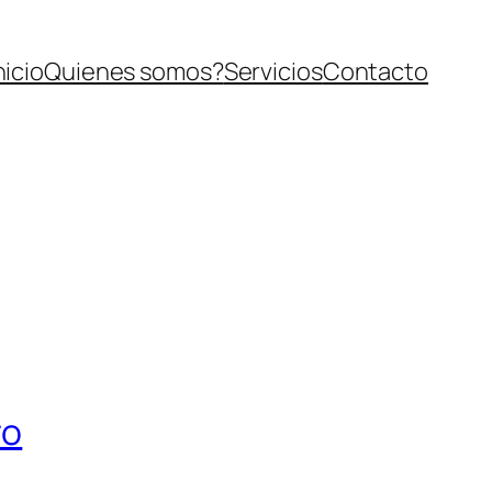
nicio
Quienes somos?
Servicios
Contacto
ro