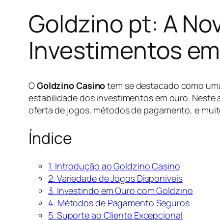
Goldzino pt: A No
Investimentos em
O
Goldzino Casino
tem se destacado como uma 
estabilidade dos investimentos em ouro. Neste 
oferta de jogos, métodos de pagamento, e muit
Índice
1. Introdução ao Goldzino Casino
2. Variedade de Jogos Disponíveis
3. Investindo em Ouro com Goldzino
4. Métodos de Pagamento Seguros
5. Suporte ao Cliente Excepcional