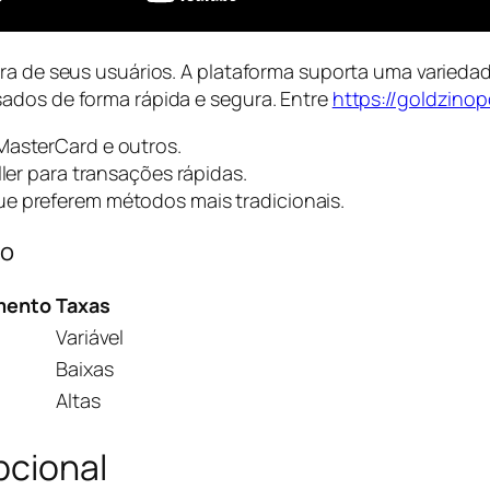
eira de seus usuários. A plataforma suporta uma varie
ados de forma rápida e segura. Entre
https://goldzino
MasterCard e outros.
eller para transações rápidas.
e preferem métodos mais tradicionais.
to
mento
Taxas
Variável
Baixas
Altas
pcional