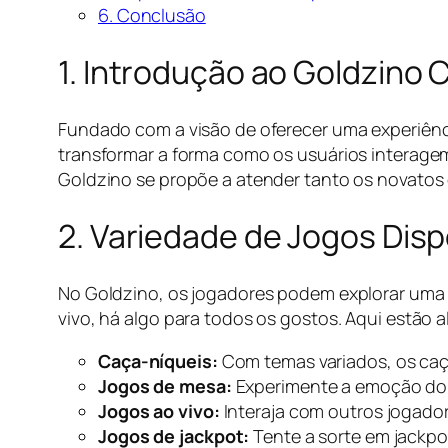
6. Conclusão
1. Introdução ao Goldzino 
Fundado com a visão de oferecer uma experiênc
transformar a forma como os usuários interage
Goldzino se propõe a atender tanto os novatos
2. Variedade de Jogos Disp
No Goldzino, os jogadores podem explorar uma b
vivo, há algo para todos os gostos. Aqui estão
Caça-níqueis:
Com temas variados, os caça
Jogos de mesa:
Experimente a emoção do b
Jogos ao vivo:
Interaja com outros jogado
Jogos de jackpot:
Tente a sorte em jackpo