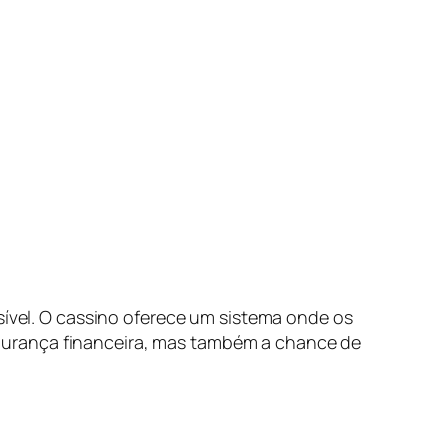
sível. O cassino oferece um sistema onde os
gurança financeira, mas também a chance de