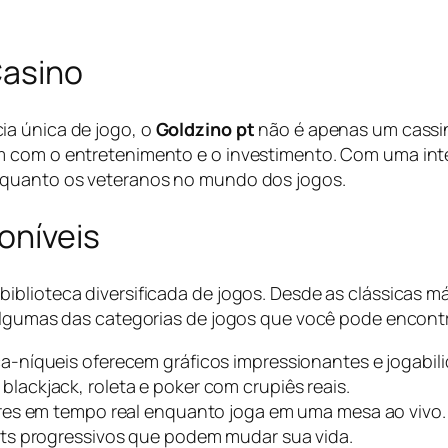
Casino
ia única de jogo, o
Goldzino pt
não é apenas um cassin
m com o entretenimento e o investimento. Com uma int
 quanto os veteranos no mundo dos jogos.
oníveis
iblioteca diversificada de jogos. Desde as clássicas 
 algumas das categorias de jogos que você pode encontr
-níqueis oferecem gráficos impressionantes e jogabil
lackjack, roleta e poker com crupiês reais.
res em tempo real enquanto joga em uma mesa ao vivo.
ts progressivos que podem mudar sua vida.