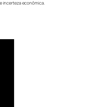
e incerteza econômica.