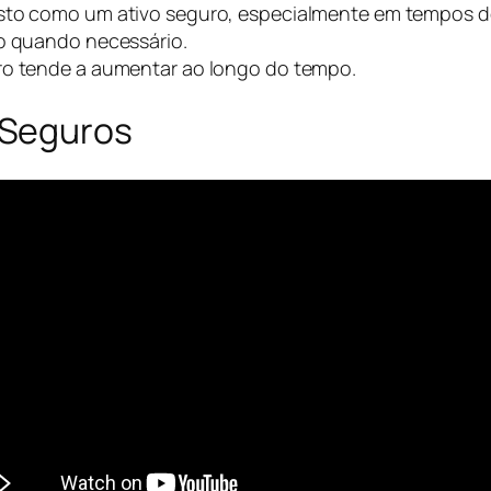
isto como um ativo seguro, especialmente em tempos d
ro quando necessário.
uro tende a aumentar ao longo do tempo.
 Seguros