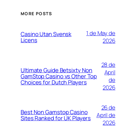
MORE POSTS
1 de May de
Casino Utan Svensk
Licens
2026
28 de
Ultimate Guide Betsixty Non
April
GamStop Casino vs Other Top
de
Choices for Dutch Players
2026
26 de
Best Non Gamstop Casino
April de
Sites Ranked for UK Players
2026