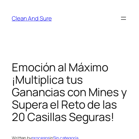
Skip
to
Clean And Sure
content
Emoción al Máximo
¡Multiplica tus
Ganancias con Mines y
Supera el Reto de las
20 Casillas Seguras!
Written by
procesos
in
Sin categoría