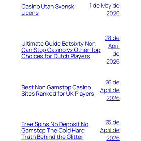
1 de May de
Casino Utan Svensk
Licens
2026
28 de
Ultimate Guide Betsixty Non
April
GamStop Casino vs Other Top
de
Choices for Dutch Players
2026
26 de
Best Non Gamstop Casino
April de
Sites Ranked for UK Players
2026
25 de
Free Spins No Deposit No
April de
Gamstop The Cold Hard
Truth Behind the Glitter
2026