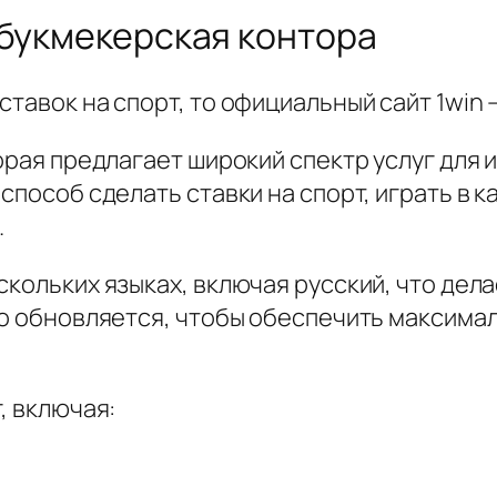
 букмекерская контора
тавок на спорт, то официальный сайт 1win 
орая предлагает широкий спектр услуг для и
способ сделать ставки на спорт, играть в ка
.
скольких языках, включая русский, что дела
рно обновляется, чтобы обеспечить максим
, включая: