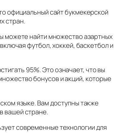
 Это официальный сайт букмекерской
х стран.
 вы можете найти множество азартных
, включая футбол, хоккей, баскетбол и
стигать 95%. Это означает, что вы
 множество бонусов и акций, которые
сском языке. Вам доступны также
в вашей стране.
льзует современные технологии для