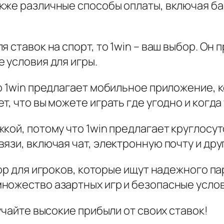
кже различные способы оплаты, включая ба
я ставок на спорт, то 1win – ваш выбор. Он
 условия для игры.
о 1win предлагает мобильное приложение, 
, что вы можете играть где угодно и когда
кой, потому что 1win предлагает круглосу
язи, включая чат, электронную почту и дру
ор для игроков, которые ищут надежного па
ножество азартных игр и безопасные услов
учайте высокие прибыли от своих ставок!