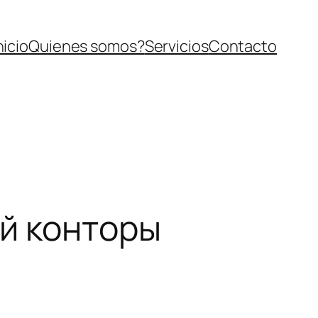
nicio
Quienes somos?
Servicios
Contacto
й конторы