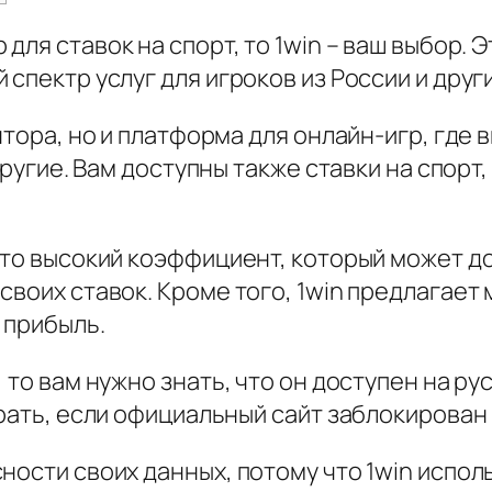
для ставок на спорт, то 1win – ваш выбор.
спектр услуг для игроков из России и други
онтора, но и платформа для онлайн-игр, где
другие. Вам доступны также ставки на спорт
это высокий коэффициент, который может до
своих ставок. Кроме того, 1win предлагает
 прибыль.
 то вам нужно знать, что он доступен на ру
грать, если официальный сайт заблокирован 
ности своих данных, потому что 1win испо