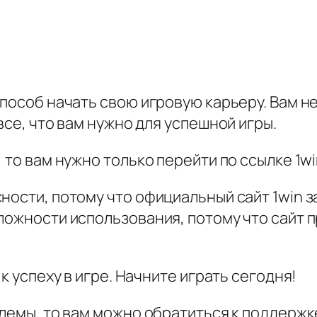
способ начать свою игровую карьеру. Вам н
все, что вам нужно для успешной игры.
 то вам нужно только перейти по ссылке 1wi
ности, потому что официальный сайт 1win з
ложности использования, потому что сайт п
к успеху в игре. Начните играть сегодня!
блемы, то вам можно обратиться к поддерж