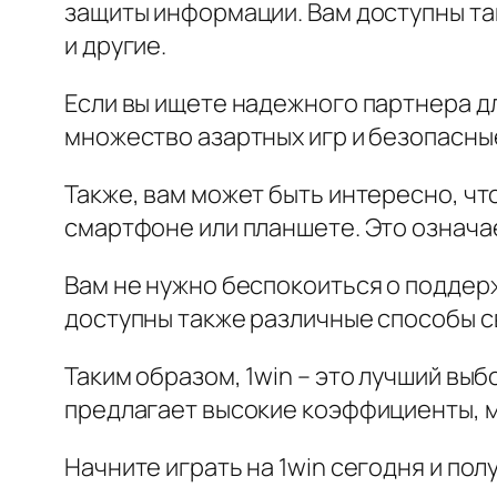
защиты информации. Вам доступны та
и другие.
Если вы ищете надежного партнера дл
множество азартных игр и безопасные
Также, вам может быть интересно, чт
смартфоне или планшете. Это означает
Вам не нужно беспокоиться о поддерж
доступны также различные способы св
Таким образом, 1win – это лучший выб
предлагает высокие коэффициенты, м
Начните играть на 1win сегодня и пол