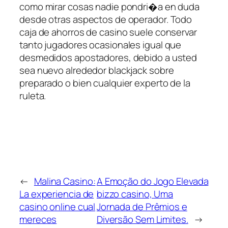
como mirar cosas nadie pondri�a en duda
desde otras aspectos de operador. Todo
caja de ahorros de casino suele conservar
tanto jugadores ocasionales igual que
desmedidos apostadores, debido a usted
sea nuevo alrededor blackjack sobre
preparado o bien cualquier experto de la
ruleta.
←
Malina Casino:
A Emoção do Jogo Elevada
La experiencia de
bizzo casino, Uma
casino online cual
Jornada de Prêmios e
mereces
Diversão Sem Limites.
→