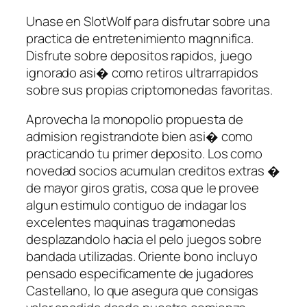
Unase en SlotWolf para disfrutar sobre una
practica de entretenimiento magnnifica.
Disfrute sobre depositos rapidos, juego
ignorado asi� como retiros ultrarrapidos
sobre sus propias criptomonedas favoritas.
Aprovecha la monopolio propuesta de
admision registrandote bien asi� como
practicando tu primer deposito. Los como
novedad socios acumulan creditos extras �
de mayor giros gratis, cosa que le provee
algun estimulo contiguo de indagar los
excelentes maquinas tragamonedas
desplazandolo hacia el pelo juegos sobre
bandada utilizadas. Oriente bono incluyo
pensado especificamente de jugadores
Castellano, lo que asegura que consigas