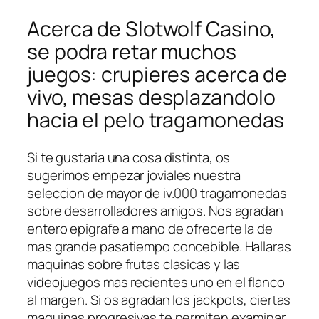
Acerca de Slotwolf Casino,
se podra retar muchos
juegos: crupieres acerca de
vivo, mesas desplazandolo
hacia el pelo tragamonedas
Si te gustaria una cosa distinta, os
sugerimos empezar joviales nuestra
seleccion de mayor de iv.000 tragamonedas
sobre desarrolladores amigos. Nos agradan
entero epigrafe a mano de ofrecerte la de
mas grande pasatiempo concebible. Hallaras
maquinas sobre frutas clasicas y las
videojuegos mas recientes uno en el flanco
al margen. Si os agradan los jackpots, ciertas
maquinas progresivas te permiten examinar