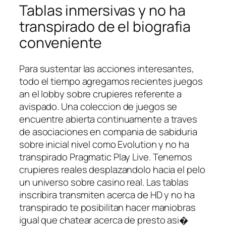
Tablas inmersivas y no ha
transpirado de el biografia
conveniente
Para sustentar las acciones interesantes,
todo el tiempo agregamos recientes juegos
an el lobby sobre crupieres referente a
avispado. Una coleccion de juegos se
encuentre abierta continuamente a traves
de asociaciones en compania de sabiduria
sobre inicial nivel como Evolution y no ha
transpirado Pragmatic Play Live. Tenemos
crupieres reales desplazandolo hacia el pelo
un universo sobre casino real. Las tablas
inscribira transmiten acerca de HD y no ha
transpirado te posibilitan hacer maniobras
igual que chatear acerca de presto asi�