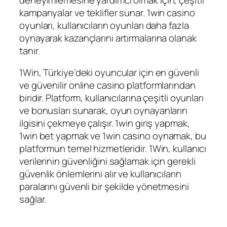
kampanyalar ve teklifler sunar. 1win casino
oyunları, kullanıcıların oyunları daha fazla
oynayarak kazançlarını artırmalarına olanak
tanır.
1Win, Türkiye’deki oyuncular için en güvenli
ve güvenilir online casino platformlarından
biridir. Platform, kullanıcılarına çeşitli oyunları
ve bonusları sunarak, oyun oynayanların
ilgisini çekmeye çalışır. 1win giriş yapmak,
1win bet yapmak ve 1win casino oynamak, bu
platformun temel hizmetleridir. 1Win, kullanıcı
verilerinin güvenliğini sağlamak için gerekli
güvenlik önlemlerini alır ve kullanıcıların
paralarını güvenli bir şekilde yönetmesini
sağlar.