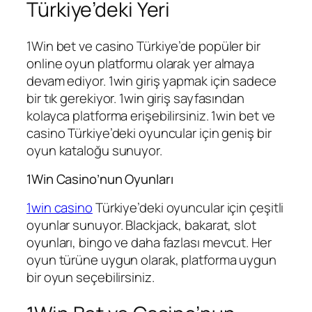
Türkiye’deki Yeri
1Win bet ve casino Türkiye’de popüler bir
online oyun platformu olarak yer almaya
devam ediyor. 1win giriş yapmak için sadece
bir tık gerekiyor. 1win giriş sayfasından
kolayca platforma erişebilirsiniz. 1win bet ve
casino Türkiye’deki oyuncular için geniş bir
oyun kataloğu sunuyor.
1Win Casino’nun Oyunları
1win casino
Türkiye’deki oyuncular için çeşitli
oyunlar sunuyor. Blackjack, bakarat, slot
oyunları, bingo ve daha fazlası mevcut. Her
oyun türüne uygun olarak, platforma uygun
bir oyun seçebilirsiniz.