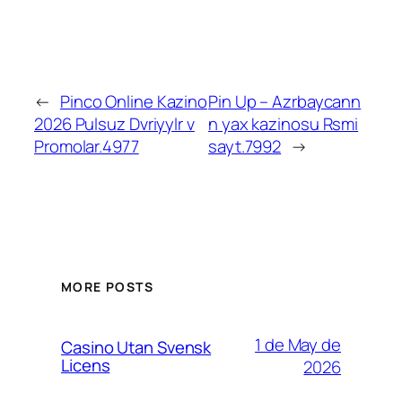
←
Pinco Online Kazino
Pin Up – Azrbaycann
2026 Pulsuz Dvriyylr v
n yax kazinosu Rsmi
Promolar.4977
sayt.7992
→
MORE POSTS
1 de May de
Casino Utan Svensk
Licens
2026