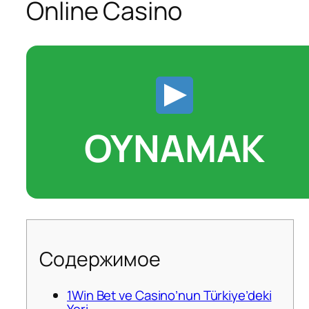
Online Casino
OYNAMAK
Содержимое
1Win Bet ve Casino’nun Türkiye’deki
Yeri