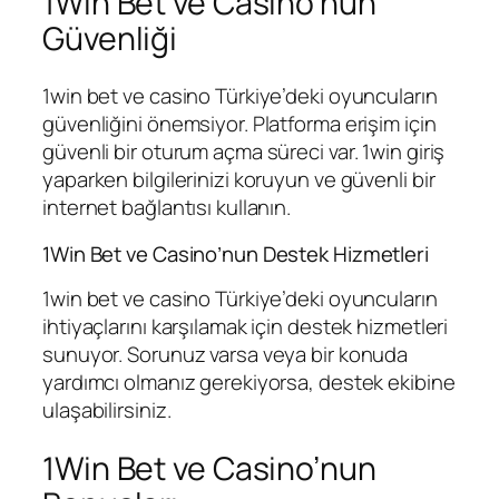
1Win Bet ve Casino’nun
Güvenliği
1win bet ve casino Türkiye’deki oyuncuların
güvenliğini önemsiyor. Platforma erişim için
güvenli bir oturum açma süreci var. 1win giriş
yaparken bilgilerinizi koruyun ve güvenli bir
internet bağlantısı kullanın.
1Win Bet ve Casino’nun Destek Hizmetleri
1win bet ve casino Türkiye’deki oyuncuların
ihtiyaçlarını karşılamak için destek hizmetleri
sunuyor. Sorunuz varsa veya bir konuda
yardımcı olmanız gerekiyorsa, destek ekibine
ulaşabilirsiniz.
1Win Bet ve Casino’nun