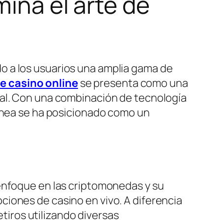
mina el arte de
o a los usuarios una amplia gama de
e casino online
se presenta como una
nal. Con una combinación de tecnología
línea se ha posicionado como un
 enfoque en las criptomonedas y su
iones de casino en vivo. A diferencia
etiros utilizando diversas