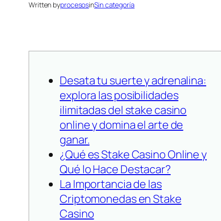
Written by
procesos
in
Sin categoría
Desata tu suerte y adrenalina:
explora las posibilidades
ilimitadas del stake casino
online y domina el arte de
ganar.
¿Qué es Stake Casino Online y
Qué lo Hace Destacar?
La Importancia de las
Criptomonedas en Stake
Casino