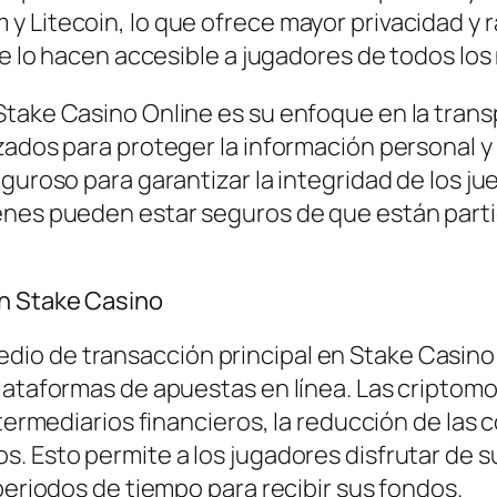
y Litecoin, lo que ofrece mayor privacidad y 
le lo hacen accesible a jugadores de todos los
take Casino Online es su enfoque en la transp
zados para proteger la información personal y
guroso para garantizar la integridad de los ju
enes pueden estar seguros de que están parti
n Stake Casino
io de transacción principal en Stake Casino 
plataformas de apuestas en línea. Las criptom
ntermediarios financieros, la reducción de las
s. Esto permite a los jugadores disfrutar de 
periodos de tiempo para recibir sus fondos.