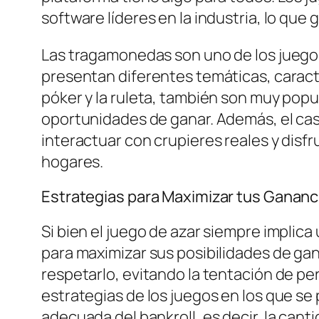
software líderes en la industria, lo que 
Las tragamonedas son uno de los juegos
presentan diferentes temáticas, caracte
póker y la ruleta, también son muy pop
oportunidades de ganar. Además, el casi
interactuar con crupieres reales y disf
hogares.
Estrategias para Maximizar tus Gananc
Si bien el juego de azar siempre implic
para maximizar sus posibilidades de ga
respetarlo, evitando la tentación de pe
estrategias de los juegos en los que se
adecuada del bankroll, es decir, la can