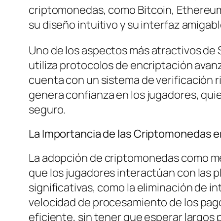
criptomonedas, como Bitcoin, Ethereum 
su diseño intuitivo y su interfaz amigab
Uno de los aspectos más atractivos de S
utiliza protocolos de encriptación avan
cuenta con un sistema de verificación ri
genera confianza en los jugadores, qui
seguro.
La Importancia de las Criptomonedas e
La adopción de criptomonedas como med
que los jugadores interactúan con las 
significativas, como la eliminación de i
velocidad de procesamiento de los pago
eficiente, sin tener que esperar largos 