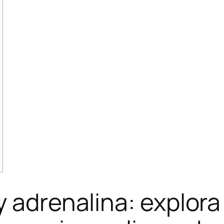
 adrenalina: explora 