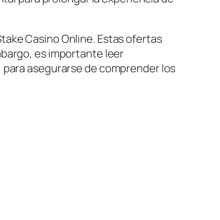
take Casino Online. Estas ofertas
bargo, es importante leer
, para asegurarse de comprender los