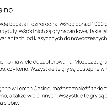
sino
wdę bogata i różnorodna. Wśród ponad 1 000 g
 tytuły. Wśród nich są gry hazardowe, takie jak
wariantach, od klasycznych do nowoczesnych
sino ma wiele do zaoferowania. Możesz zagrać 
aps, czy keno. Wszystkie te gry są dostępne 
ępne w Lemon Casino, możesz znaleźć takie ty
eno, a także wiele innych. Wszystkie te gry s
a siebie.