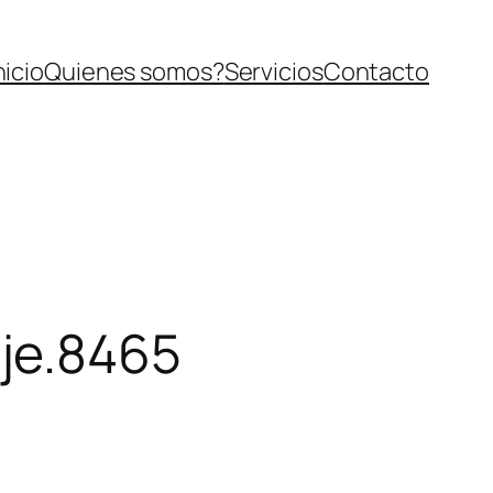
nicio
Quienes somos?
Servicios
Contacto
je.8465