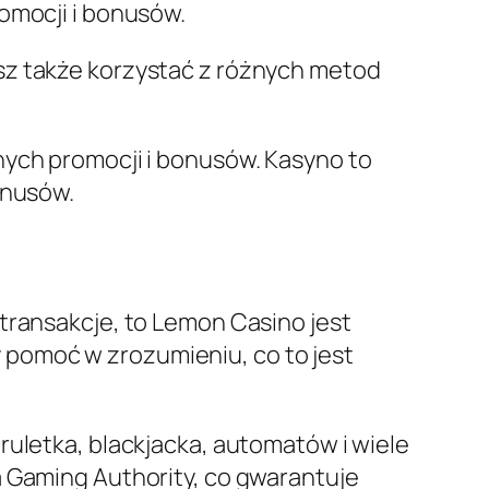
omocji i bonusów.
sz także korzystać z różnych metod
nych promocji i bonusów. Kasyno to
onusów.
transakcje, to Lemon Casino jest
pomoć w zrozumieniu, co to jest
ruletka, blackjacka, automatów i wiele
a Gaming Authority, co gwarantuje