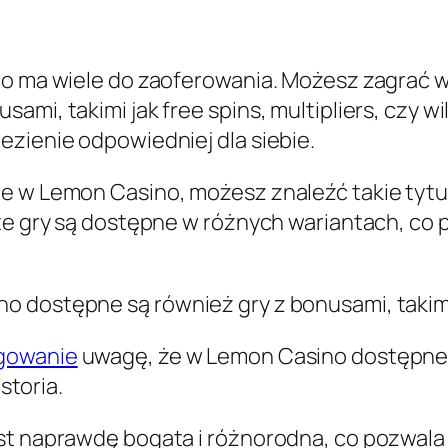
no ma wiele do zaoferowania. Możesz zagrać w
ami, takimi jak free spins, multipliers, czy w
ezienie odpowiedniej dla siebie.
e w Lemon Casino, możesz znaleźć takie tytuły
 te gry są dostępne w różnych wariantach, co
dostępne są również gry z bonusami, takimi ja
ogowanie
uwagę, że w Lemon Casino dostępne 
storia.
st naprawdę bogata i różnorodna, co pozwala 