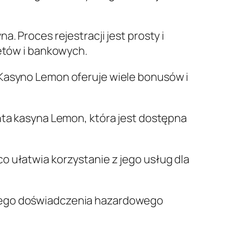
. Proces rejestracji jest prosty i
letów i bankowych.
 Kasyno Lemon oferuje wiele bonusów i
nta kasyna Lemon, która jest dostępna
o ułatwia korzystanie z jego usług dla
ącego doświadczenia hazardowego