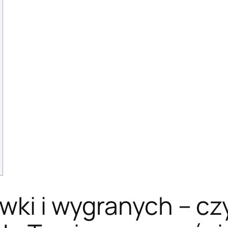
ywki i wygranych – cz