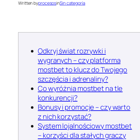
Written by
procesos
in
Sin categoría
Odkryj świat rozrywki i
wygranych – czy platforma
mostbet to klucz do Twojego
szczęścia i adrenaliny?
Co wyróżnia mostbet na tle
konkurencji?
Bonusy i promocje – czy warto
z nich korzystać?
System lojalnościowy mostbet
– korzyści dla stałych graczy