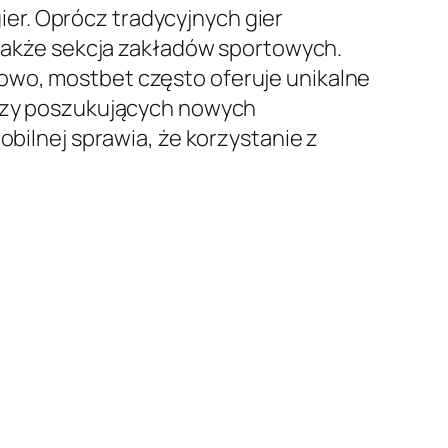
er. Oprócz tradycyjnych gier
t także sekcja zakładów sportowych.
owo, mostbet często oferuje unikalne
raczy poszukujących nowych
obilnej sprawia, że korzystanie z