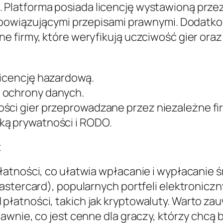
Platforma posiada licencję wystawioną prze
 obowiązującymi przepisami prawnymi. Dodatko
e firmy, które weryfikują uczciwość gier ora
licencję hazardową.
 ochrony danych.
ści gier przeprowadzane przez niezależne fi
ką prywatności i RODO.
t
łatności, co ułatwia wpłacanie i wypłacanie
stercard), popularnych portfeli elektroniczny
łatności, takich jak kryptowaluty. Warto zau
awnie, co jest cenne dla graczy, którzy chcą