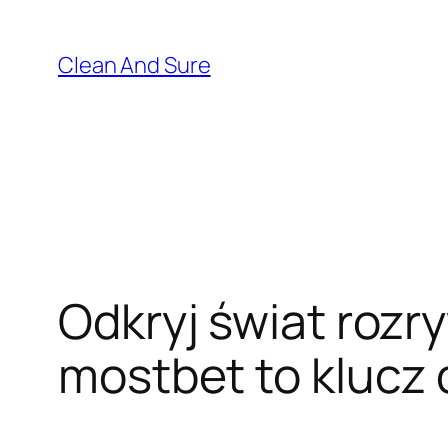
Skip
to
Clean And Sure
content
Odkryj świat rozr
mostbet to klucz 