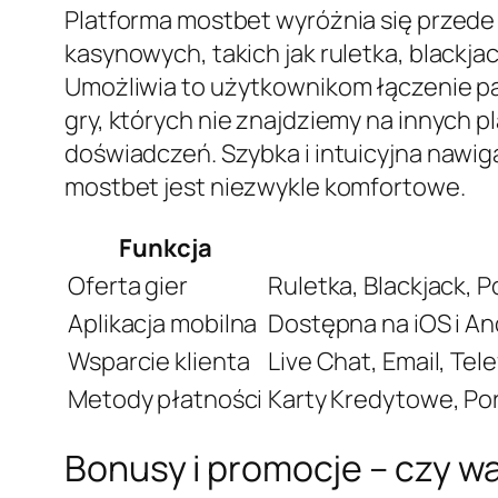
Platforma mostbet wyróżnia się przede
kasynowych, takich jak ruletka, blackj
Umożliwia to użytkownikom łączenie pa
gry, których nie znajdziemy na innych 
doświadczeń. Szybka i intuicyjna nawiga
mostbet jest niezwykle komfortowe.
Funkcja
Oferta gier
Ruletka, Blackjack, 
Aplikacja mobilna
Dostępna na iOS i An
Wsparcie klienta
Live Chat, Email, Tel
Metody płatności
Karty Kredytowe, Po
Bonusy i promocje – czy wa