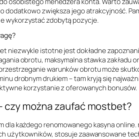
do osobistego menedżera konta. Warto zauważ
co dodatkowo zwiększa jego atrakcyjność. Pami
e wykorzystać zdobytą pozycje.
wagę?
t niezwykle istotne jest dokładne zapoznani
agania obrotu, maksymalna stawka zakładu or
przestrzeganie warunków obrotu może skutko
inu drobnym drukiem – tam kryją się najważni
ektywne korzystanie z oferowanych bonusów.
 – czy można zaufać mostbet?
em dla każdego renomowanego kasyna online.
ch użytkowników, stosuje zaawansowane tech