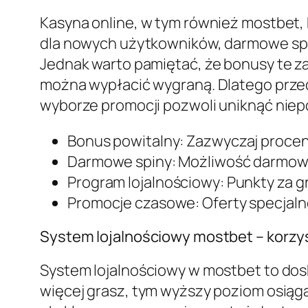
Kasyna online, w tym również mostbet,
dla nowych użytkowników, darmowe spin
Jednak warto pamiętać, że bonusy te za
można wypłacić wygraną. Dlatego prze
wyborze promocji pozwoli uniknąć niep
Bonus powitalny: Zazwyczaj procen
Darmowe spiny: Możliwość darmow
Program lojalnościowy: Punkty za g
Promocje czasowe: Oferty specjaln
System lojalnościowy mostbet – korzyś
System lojalnościowy w mostbet to dos
więcej grasz, tym wyższy poziom osiągas