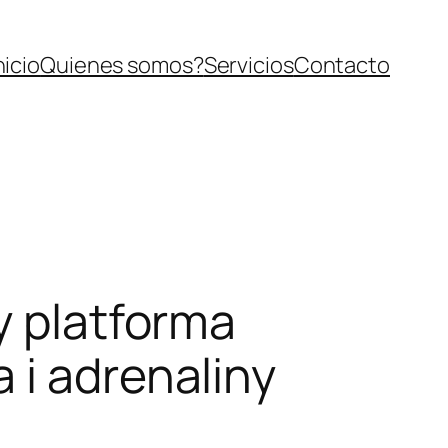
nicio
Quienes somos?
Servicios
Contacto
y platforma
 i adrenaliny