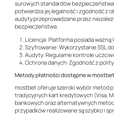
surowych standardów bezpieczeństwa. 
potwierdza jej legalność i zgodność z
audyty przeprowadzane przez niezależn
bezpieczeństwa.
Licencja: Platforma posiada ważną 
Szyfrowanie: Wykorzystanie SSL do
Audyty: Regularne kontrole uczciwo
Ochrona danych: Zgodność z polity
Metody płatności dostępne w mostbe
mostbet oferuje szeroki wybór metod p
tradycyjnych kart kredytowych (Visa, Ma
bankowych oraz alternatywnych metod p
przypadków realizowane są szybko i spr