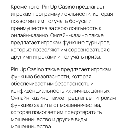
Кроме того, Pin Up Casino предлагает
игрокам программу лояльности, которая
позволяет им получать бонусы и
преимущества за свою лояльность к
онлайн-казино. Онлайн-казино также
предлагает игрокам функцию турниров,
которые позволяют им соревноваться с
другими игроками и получать призы.
Pin Up Casino также предлагает игрокам
функцию безопасности, которая
обеспечивает им безопасность и
конфиденциальность их личных данных.
Онлайн-казино также предлагает игрокам
функцию защиты от мошенничества,
которая помогает им предотвратить
мошенничество и другие виды
мошенничества.