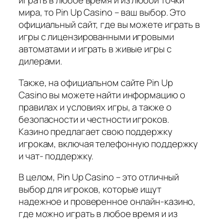
играть в любое время и из любой точки
мира, то Pin Up Casino – ваш выбор. Это
официальный сайт, где вы можете играть в
игры с лицензированными игровыми
автоматами и играть в живые игры с
дилерами.
Также, на официальном сайте Pin Up
Casino вы можете найти информацию о
правилах и условиях игры, а также о
безопасности и честности игроков.
Казино предлагает свою поддержку
игрокам, включая телефонную поддержку
и чат- поддержку.
В целом, Pin Up Casino – это отличный
выбор для игроков, которые ищут
надежное и проверенное онлайн-казино,
где можно играть в любое время и из