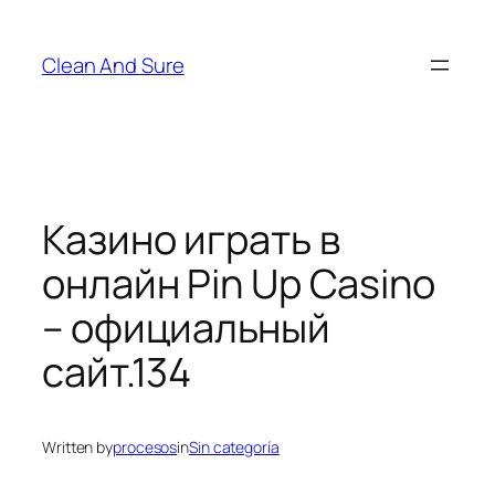
Skip
to
Clean And Sure
content
Казино играть в
онлайн Pin Up Casino
– официальный
сайт.134
Written by
procesos
in
Sin categoría