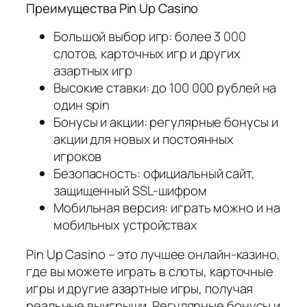
Преимущества Pin Up Casino
Большой выбор игр: более 3 000
слотов, карточных игр и других
азартных игр
Высокие ставки: до 100 000 рублей на
один spin
Бонусы и акции: регулярные бонусы и
акции для новых и постоянных
игроков
Безопасность: официальный сайт,
защищенный SSL-шифром
Мобильная версия: играть можно и на
мобильных устройствах
Pin Up Casino – это лучшее онлайн-казино,
где вы можете играть в слоты, карточные
игры и другие азартные игры, получая
реальные выигрыши. Регулярные бонусы и