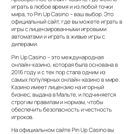
играть в любое время и из любой точки
мира, то Pin Up Casino – ваш выбор. Это
официальный сайт, где вы можете играть в
игры с лицензированными игровыми
автоматами и играть в живые игры с
дилерами.
Pin Up Casino – это международная
онлайн-казино, которая была основана в
2016 году и с тех пор стала одним из
самых популярных онлайн-казино в мире.
Казино имеет лицензию на игорный
бизнес, выдана в Мальте, и подчиняется
строгим правилам и нормам, чтобы
обеспечить безопасность и честность
игроков.
На официальном сайте Pin Up Casino вы