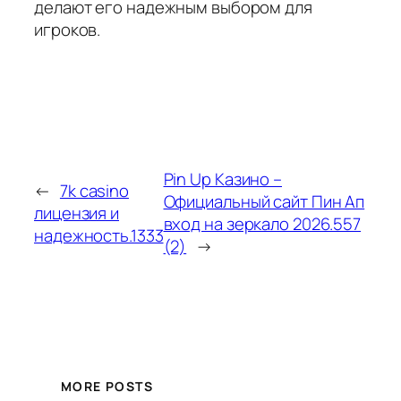
делают его надежным выбором для
игроков.
Pin Up Казино –
←
7k casino
Официальный сайт Пин Ап
лицензия и
вход на зеркало 2026.557
надежность.1333
(2)
→
MORE POSTS