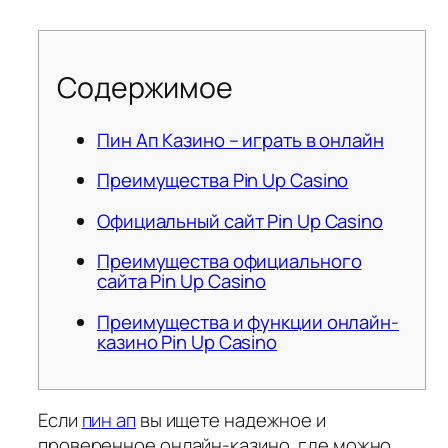
Содержимое
Пин Ап Казино – играть в онлайн
Преимущества Pin Up Casino
Официальный сайт Pin Up Casino
Преимущества официального
сайта Pin Up Casino
Преимущества и функции онлайн-
казино Pin Up Casino
Если
пин ап
вы ищете надежное и
проверенное онлайн-казино, где можно