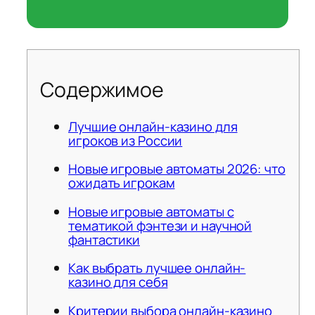
Содержимое
Лучшие онлайн-казино для
игроков из России
Новые игровые автоматы 2026: что
ожидать игрокам
Новые игровые автоматы с
тематикой фэнтези и научной
фантастики
Как выбрать лучшее онлайн-
казино для себя
Критерии выбора онлайн-казино