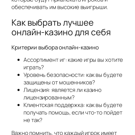
обеспечивать им высокие выигрыши.
Как выбрать лучшее
онлайн-казино для себя
Критерии выбора онлайн-казино
Ассортимент иг: какие игры вы хотите
играть?
Уровень безопасности: как вы будете
защищены от мошенников?
Лицензия: является ли казино
лицензированным?
Клиентская поддержка: как вы будете
получать помощь, если что-то пойдет
не так?
Важно помнить, что каждый игрок имеет