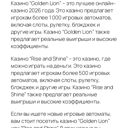
Казино “Golden Lion” – это лучшее онлайн-
казино 2026 года. Это казино предлагает
игрокам более 1 000 игровых автоматов,
включая слоты, рулетку, блэкджек и
другие игры. Казино “Golden Lion” также
предлагает реальные выигрыши и высокие
коэффициенты.
Казино “Rise and Shine” – это казино, где
можно играть на деньги. Это казино
предлагает игрокам более 500 игровых
автоматов, включая слоты, рулетку,
блэкджек и другие игры. Казино “Rise and
Shine” также предлагает реальные
выигрыши и высокие коэффициенты.
Если вы ищете новые игровые автоматы,
вам стоит посетить казино “Golden Lion”