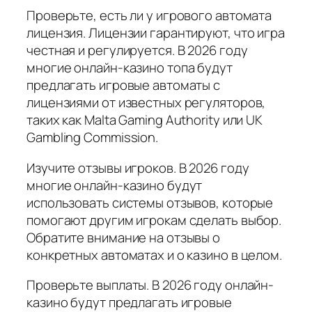
Проверьте, есть ли у игрового автомата
лицензия. Лицензии гарантируют, что игра
честная и регулируется. В 2026 году
многие онлайн-казино топа будут
предлагать игровые автоматы с
лицензиями от известных регуляторов,
таких как Malta Gaming Authority или UK
Gambling Commission.
Изучите отзывы игроков. В 2026 году
многие онлайн-казино будут
использовать системы отзывов, которые
помогают другим игрокам сделать выбор.
Обратите внимание на отзывы о
конкретных автоматах и о казино в целом.
Проверьте выплаты. В 2026 году онлайн-
казино будут предлагать игровые