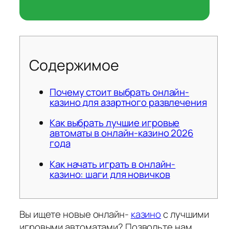
Содержимое
Почему стоит выбрать онлайн-
казино для азартного развлечения
Как выбрать лучшие игровые
автоматы в онлайн-казино 2026
года
Как начать играть в онлайн-
казино: шаги для новичков
Вы ищете новые онлайн-
казино
с лучшими
игровыми автоматами? Позвольте нам