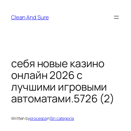
Skip
to
Clean And Sure
content
себя новые казино
онлайн 2026 с
лучшими игровыми
автоматами.5726 (2)
Written by
procesos
in
Sin categoría