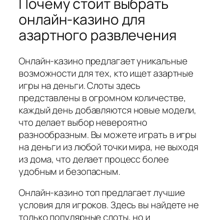
Почему стоит выбрать
онлайн-казино для
азартного развлечения
Онлайн-казино предлагает уникальные
возможности для тех, кто ищет азартные
игры на деньги. Слоты здесь
представлены в огромном количестве,
каждый день добавляются новые модели,
что делает выбор невероятно
разнообразным. Вы можете играть в игры
на деньги из любой точки мира, не выходя
из дома, что делает процесс более
удобным и безопасным.
Онлайн-казино топ предлагает лучшие
условия для игроков. Здесь вы найдете не
только популярные слоты, но и