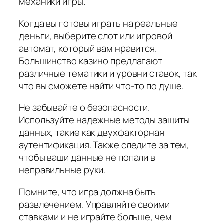
механики игры.
Когда вы готовы играть на реальные
деньги, выберите слот или игровой
автомат, который вам нравится.
Большинство казино предлагают
различные тематики и уровни ставок, так
что вы сможете найти что-то по душе.
Не забывайте о безопасности.
Используйте надежные методы защиты
данных, такие как двухфакторная
аутентификация. Также следите за тем,
чтобы ваши данные не попали в
неправильные руки.
Помните, что игра должна быть
развлечением. Управляйте своими
ставками и не играйте больше, чем