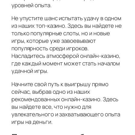
уровней опыта.
Не упустите шанс испытать удачу в одном
из наших топ-казино. Здесь вы найдете не
только популярные слоты, но и новые
игры, которые уже завоевывают
популярность среди игроков.
Насладитесь атмосферой онлайн-казино,
где каждый момент может стать началом
удачной игры.
Начните свой путь к выигрышу прямо
сейчас, выбрав одно из наших
рекомендованных онлайн-казино. Здесь
вы найдете все, что нужно для
увлекательного и захватывающего опыта
игры на деньги.