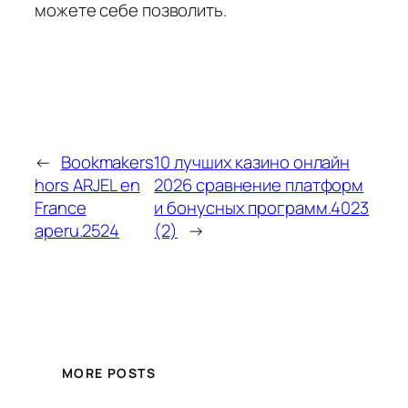
можете себе позволить.
←
Bookmakers
10 лучших казино онлайн
hors ARJEL en
2026 сравнение платформ
France
и бонусных программ.4023
aperu.2524
(2)
→
MORE POSTS