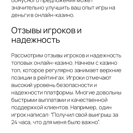
значительно улучшить ваш опыт игры на
деньги в онлайн-казино.
Отзывы игроков и
надежность
Рассмотрим отзывы игроков и надежность
топовых онлайн-казино. Начнем с казино
топ, которое регулярно занимает верхние
позиции в рейтингах. Игроки отмечают
высокий уровень безопасности и
надежности платформы. Многие довольны
быстрыми выплатами и качественной
поддержкой клиентов. Например, один
игрок написал: “Получил свой выигрыш за
24 часа, что для меня было важно”.