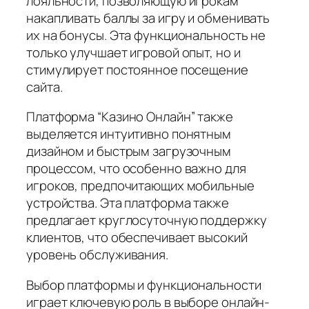
лояльности, позволяющую игрокам
накапливать баллы за игру и обменивать
их на бонусы. Эта функциональность не
только улучшает игровой опыт, но и
стимулирует постоянное посещение
сайта.
Платформа “Казино Онлайн” также
выделяется интуитивно понятным
дизайном и быстрым загрузочным
процессом, что особенно важно для
игроков, предпочитающих мобильные
устройства. Эта платформа также
предлагает круглосуточную поддержку
клиентов, что обеспечивает высокий
уровень обслуживания.
Выбор платформы и функциональности
играет ключевую роль в выборе онлайн-