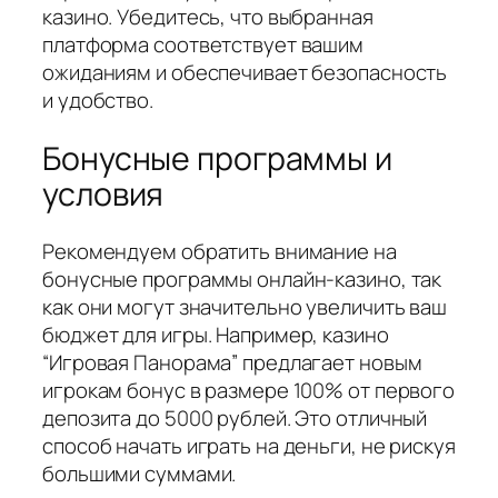
казино. Убедитесь, что выбранная
платформа соответствует вашим
ожиданиям и обеспечивает безопасность
и удобство.
Бонусные программы и
условия
Рекомендуем обратить внимание на
бонусные программы онлайн-казино, так
как они могут значительно увеличить ваш
бюджет для игры. Например, казино
“Игровая Панорама” предлагает новым
игрокам бонус в размере 100% от первого
депозита до 5000 рублей. Это отличный
способ начать играть на деньги, не рискуя
большими суммами.