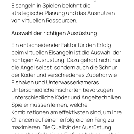
Eisangeln in Spielen belohnt die
strategische Planung und das Ausnutzen
von virtuellen Ressourcen.
Auswahl der richtigen Ausrüstung
Ein entscheidender Faktor für den Erfolg
beim virtuellen Eisangeln ist die Auswahl der
richtigen Ausrüstung. Dazu gehört nicht nur
die Angel selbst, sondern auch die Schnur,
der Köder und verschiedenes Zubehör wie
Eishaken und Unterwasserkameras.
Unterschiedliche Fischarten bevorzugen
unterschiedliche Köder und Angeltechniken.
Spieler müssen lernen, welche
Kombinationen am effektivsten sind, um ihre
Chancen auf einen erfolgreichen Fang zu
maximieren. Die Qualität der Ausrüstung