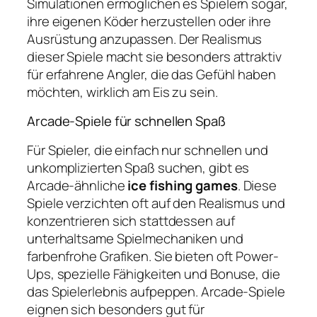
Simulationen ermöglichen es Spielern sogar,
ihre eigenen Köder herzustellen oder ihre
Ausrüstung anzupassen. Der Realismus
dieser Spiele macht sie besonders attraktiv
für erfahrene Angler, die das Gefühl haben
möchten, wirklich am Eis zu sein.
Arcade-Spiele für schnellen Spaß
Für Spieler, die einfach nur schnellen und
unkomplizierten Spaß suchen, gibt es
Arcade-ähnliche
ice fishing games
. Diese
Spiele verzichten oft auf den Realismus und
konzentrieren sich stattdessen auf
unterhaltsame Spielmechaniken und
farbenfrohe Grafiken. Sie bieten oft Power-
Ups, spezielle Fähigkeiten und Bonuse, die
das Spielerlebnis aufpeppen. Arcade-Spiele
eignen sich besonders gut für