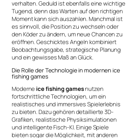
verhalten. Geduld ist ebenfalls eine wichtige
Tugend, denn das Warten auf den richtigen
Moment kann sich auszahlen. Manchmal ist
es sinnvoll, die Position zu wechseln oder
den Köder zu ändern, um neue Chancen zu
eröffnen. Geschicktes Angeln kombiniert
Beobachtungsgabe, strategische Planung
und ein gewisses Maß an Glück.
Die Rolle der Technologie in modernen ice
fishing games
Moderne
ice fishing games
nutzen
fortschrittliche Technologien, um ein
realistisches und immersives Spielerlebnis
zu bieten. Dazu gehören detaillierte 3D-
Grafiken, realistische Physiksimulationen
und intelligente Fisch-KI. Einige Spiele
bieten sogar die Möglichkeit, mit anderen