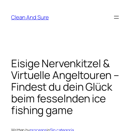
Skip
to
Clean And Sure
content
Eisige Nervenkitzel &
Virtuelle Angeltouren –
Findest du dein Glück
beim fesselnden ice
fishing game
Written by
procesos
in
Sin categoría