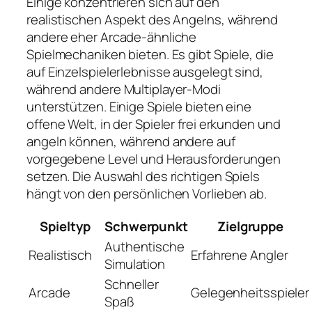
Einige konzentrieren sich auf den
realistischen Aspekt des Angelns, während
andere eher Arcade-ähnliche
Spielmechaniken bieten. Es gibt Spiele, die
auf Einzelspielerlebnisse ausgelegt sind,
während andere Multiplayer-Modi
unterstützen. Einige Spiele bieten eine
offene Welt, in der Spieler frei erkunden und
angeln können, während andere auf
vorgegebene Level und Herausforderungen
setzen. Die Auswahl des richtigen Spiels
hängt von den persönlichen Vorlieben ab.
Spieltyp
Schwerpunkt
Zielgruppe
Authentische
Realistisch
Erfahrene Angler
Simulation
Schneller
Arcade
Gelegenheitsspieler
Spaß