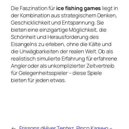
Die Faszination für
ice fishing games
liegt in
der Kombination aus strategischem Denken,
Geschicklichkeit und Entspannung. Sie
bieten eine einzigartige Möglichkeit, die
Schönheit und Herausforderung des
Eisangelns zu erleben, ohne die Kälte und
die Unwägbarkeiten der realen Welt. Ob als
realistisch simulierte Erfahrung für erfahrene
Angler oder als unkomplizierter Zeitvertreib
für Gelegenheitsspieler – diese Spiele
bieten für jeden etwas.
←
Frissons dHiver Tentez
Pinco Казино –