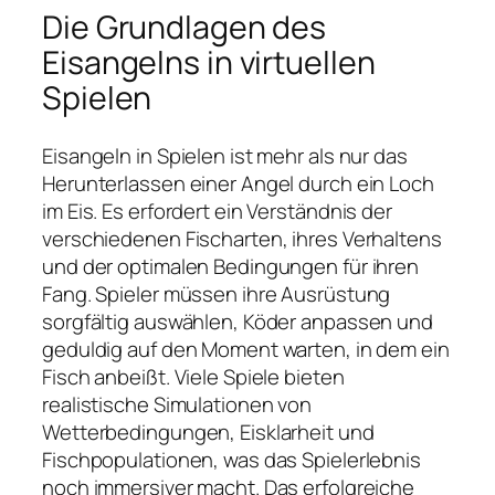
Die Grundlagen des
Eisangelns in virtuellen
Spielen
Eisangeln in Spielen ist mehr als nur das
Herunterlassen einer Angel durch ein Loch
im Eis. Es erfordert ein Verständnis der
verschiedenen Fischarten, ihres Verhaltens
und der optimalen Bedingungen für ihren
Fang. Spieler müssen ihre Ausrüstung
sorgfältig auswählen, Köder anpassen und
geduldig auf den Moment warten, in dem ein
Fisch anbeißt. Viele Spiele bieten
realistische Simulationen von
Wetterbedingungen, Eisklarheit und
Fischpopulationen, was das Spielerlebnis
noch immersiver macht. Das erfolgreiche