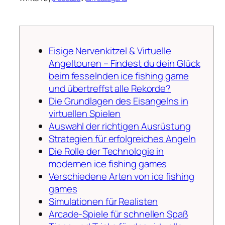
Eisige Nervenkitzel & Virtuelle
Angeltouren – Findest du dein Glück
beim fesselnden ice fishing game
und übertreffst alle Rekorde?
Die Grundlagen des Eisangelns in
virtuellen Spielen
Auswahl der richtigen Ausrüstung
Strategien für erfolgreiches Angeln
Die Rolle der Technologie in
modernen ice fishing games
Verschiedene Arten von ice fishing
games
Simulationen für Realisten
Arcade-Spiele für schnellen Spaß