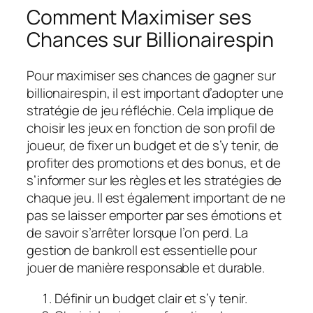
Comment Maximiser ses
Chances sur Billionairespin
Pour maximiser ses chances de gagner sur
billionairespin, il est important d’adopter une
stratégie de jeu réfléchie. Cela implique de
choisir les jeux en fonction de son profil de
joueur, de fixer un budget et de s’y tenir, de
profiter des promotions et des bonus, et de
s’informer sur les règles et les stratégies de
chaque jeu. Il est également important de ne
pas se laisser emporter par ses émotions et
de savoir s’arrêter lorsque l’on perd. La
gestion de bankroll est essentielle pour
jouer de manière responsable et durable.
Définir un budget clair et s’y tenir.