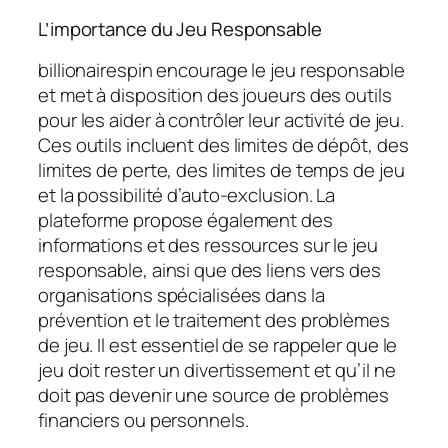
L’importance du Jeu Responsable
billionairespin encourage le jeu responsable
et met à disposition des joueurs des outils
pour les aider à contrôler leur activité de jeu.
Ces outils incluent des limites de dépôt, des
limites de perte, des limites de temps de jeu
et la possibilité d’auto-exclusion. La
plateforme propose également des
informations et des ressources sur le jeu
responsable, ainsi que des liens vers des
organisations spécialisées dans la
prévention et le traitement des problèmes
de jeu. Il est essentiel de se rappeler que le
jeu doit rester un divertissement et qu’il ne
doit pas devenir une source de problèmes
financiers ou personnels.