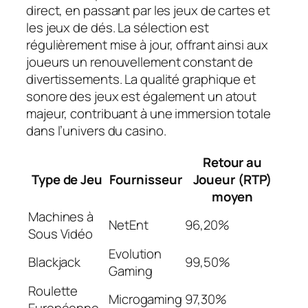
direct, en passant par les jeux de cartes et
les jeux de dés. La sélection est
régulièrement mise à jour, offrant ainsi aux
joueurs un renouvellement constant de
divertissements. La qualité graphique et
sonore des jeux est également un atout
majeur, contribuant à une immersion totale
dans l’univers du casino.
Retour au
Type de Jeu
Fournisseur
Joueur (RTP)
moyen
Machines à
NetEnt
96,20%
Sous Vidéo
Evolution
Blackjack
99,50%
Gaming
Roulette
Microgaming
97,30%