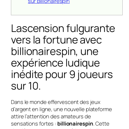
sur Billionairespin
Lascension fulgurante
vers la fortune avec
billionairespin, une
expérience ludique
inédite pour 9 joueurs
sur 10.
Dans le monde effervescent des jeux
d’argent en ligne, une nouvelle plateforme
attire l’attention des amateurs de
sensations fortes :
billionairespin
. Cette